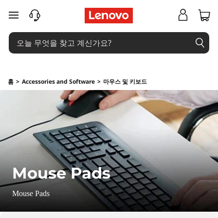
M
주요 콘텐츠로 건너뛰기
o
u
s
홈
>
Accessories and Software
>
마우스 및 키보드
e
P
a
d
Mouse Pads
s
Mouse Pads