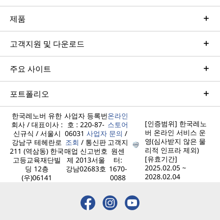
제품
고객지원 및 다운로드
주요 사이트
포트폴리오
한국레노버 유한
사업자 등록번
온라인
[인증범위] 한국레노
회사 / 대표이사 :
호 : 220-87-
스토어
버 온라인 서비스 운
신규식 / 서울시
06031
사업자
문의
/
영(심사받지 않은 물
강남구 테헤란로
조회
/ 통신판
고객지
리적 인프라 제외)
211 (역삼동) 한국
매업 신고번호
원센
[유효기간]
고등교육재단빌
제 2013서울
터:
2025.02.05 ~
딩 12층
강남02683호
1670-
2028.02.04
(우)06141
0088