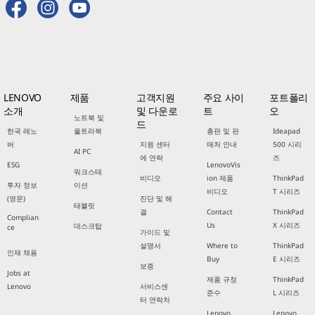
LENOVO
제품
고객지원
주요 사이
포트폴리
소개
및 다운로
트
오
노트북 및
드
한국 레노
울트라북
총판 및 판
Ideapad
버
지원 센터
매처 안내
500 시리
AI PC
에 연락
즈
ESG
LenovoVis
워크스테
비디오
ion 제품
ThinkPad
투자 정보
이션
비디오
T 시리즈
(영문)
진단 및 해
태블릿
결
Contact
ThinkPad
Complian
Us
X 시리즈
데스크탑
ce
가이드 및
설명서
Where to
ThinkPad
인재 채용
Buy
E 시리즈
보증
Jobs at
제품 규정
ThinkPad
Lenovo
서비스센
준수
L 시리즈
터 연락처
Lenovo
Lenovo