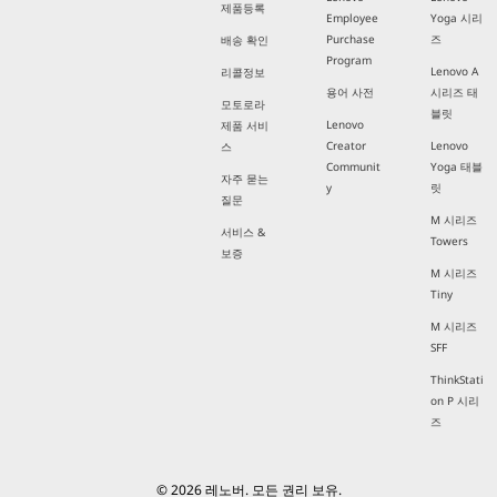
제품등록
Employee
Yoga 시리
Purchase
즈
배송 확인
Program
Lenovo A
리콜정보
용어 사전
시리즈 태
모토로라
블릿
Lenovo
제품 서비
Creator
Lenovo
스
Communit
Yoga 태블
자주 묻는
y
릿
질문
M 시리즈
서비스 &
Towers
보증
M 시리즈
Tiny
M 시리즈
SFF
ThinkStati
on P 시리
즈
© 2026 레노버. 모든 권리 보유.