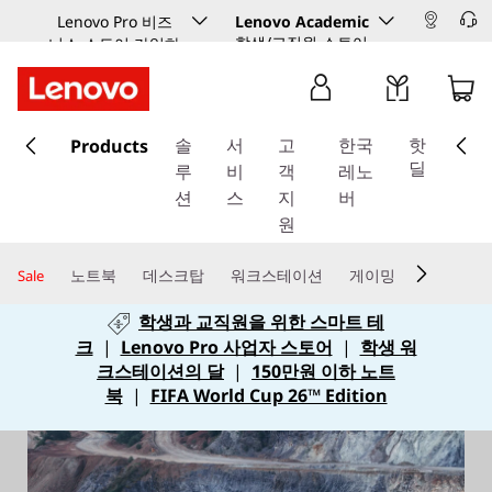
Lenovo Pro 비즈
Lenovo Academic
학생/교직원 스토어
니스 스토어 가입하
기
주
Products
요
솔
서
고
한국
핫
콘
딜
루
비
객
레노
텐
션
스
지
버
츠
원
로
건
노트북
데스크탑
워크스테이션
게이밍
Sale
너
학생과 교직원을 위한 스마트 테
뛰
크
|
Lenovo Pro 사업자 스토어
|
학생 워
기
크스테이션의 달
|
150만원 이하 노트
북
|
FIFA World Cup 26™ Edition