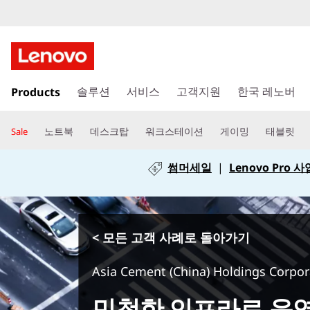
주
Products
요
솔루션
서비스
고객지원
한국 레노버
콘
텐
노트북
데스크탑
워크스테이션
게이밍
태블릿
Sale
츠
로
썸머세일
|
Lenovo Pro
건
너
뛰
기
< 모든 고객 사례로 돌아가기
Asia Cement (China) Holdings Corpor
민첩한 인프라로 운영