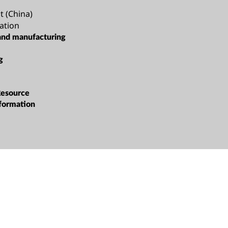
t (China)
ation
and manufacturing
g
Resource
sformation