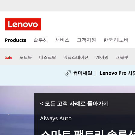
주
Products
요
솔루션
서비스
고객지원
한국 레노버
콘
텐
노트북
데스크탑
워크스테이션
게이밍
태블릿
Sale
츠
로
썸머세일
|
Lenovo Pro
건
너
뛰
기
< 모든 고객 사례로 돌아가기
Aiways Auto
스마트 팩토리 솔루션