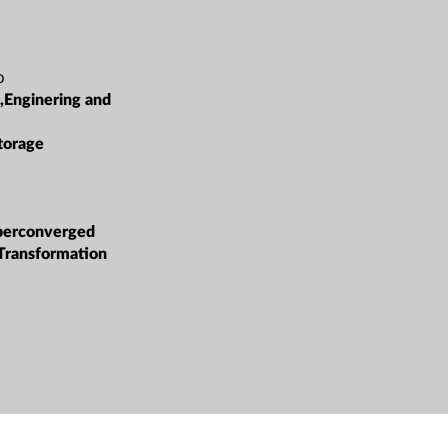
o
,Enginering and
torage
erconverged
 Transformation