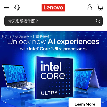
什
跳至主要內容
麼
是
編
Home
>
Glossary
> 什麼是編輯？
輯
？
Learn More