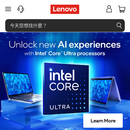
什
跳至主要內容
么
是
硬
盘
格
式
化
？
Learn More