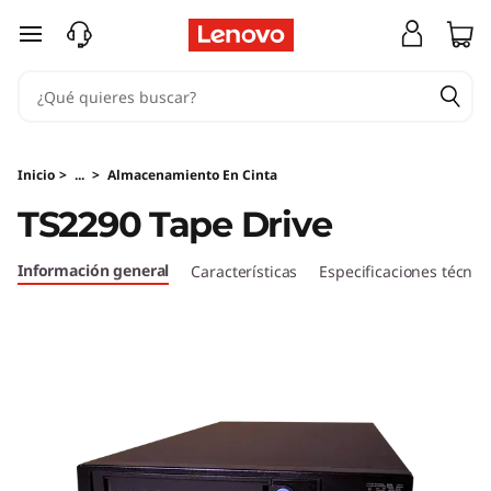
T
Ir al contenido principal
S
2
2
Inicio
>
...
>
Almacenamiento En Cinta
9
TS2290 Tape Drive
0
Información general
Características
Especificaciones técnic
T
a
p
e