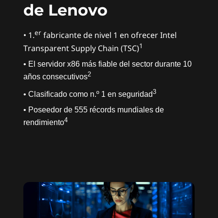
de Lenovo
k
S
er
•
1.
fabricante de nivel 1 en ofrecer Intel
1
Transparent Supply Chain (TSC)
y
• El servidor x86 más fiable del sector durante 10
s
2
años consecutivos
t
3
• Clasificado como n.º 1 en seguridad
• Poseedor de 555 récords mundiales de
e
4
rendimiento
m
p
a
r