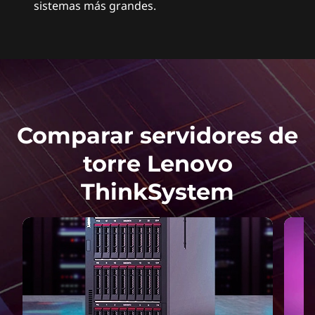
sistemas más grandes.
a
e
m
p
Comparar servidores de
r
torre Lenovo
e
ThinkSystem
s
a
r
i