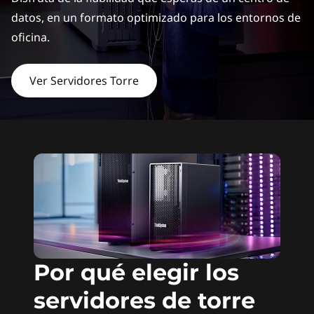
d
datos, en un formato optimizado para los entornos de
e
oficina.
t
Ver Servidores Torre
o
r
r
e
T
h
i
Por qué elegir los
servidores de torre
n