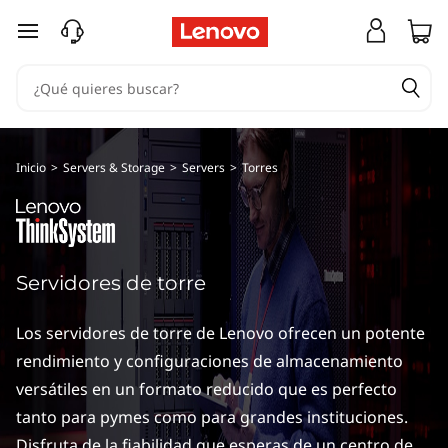
S
Ir al contenido principal
e
r
v
Inicio
>
Servers & Storage
>
Servers
>
Torres
i
d
o
Servidores de torre
r
Los servidores de torre de Lenovo ofrecen un potente
e
rendimiento y configuraciones de almacenamiento
versátiles en un formato reducido que es perfecto
s
tanto para pymes como para grandes instituciones.
Disfruta de la fiabilidad que esperas de un centro de