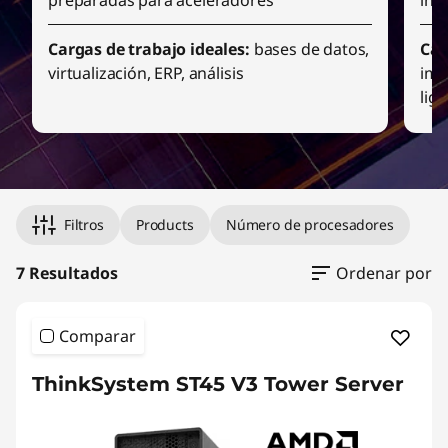
Cargas de trabajo ideales:
bases de datos,
Car
virtualización, ERP, análisis
imp
lig
I
t
e
m
Filtros
Products
Número de procesadores
1
o
7 Resultados
Ordenar por
f
3
Comparar
ThinkSystem ST45 V3 Tower Server