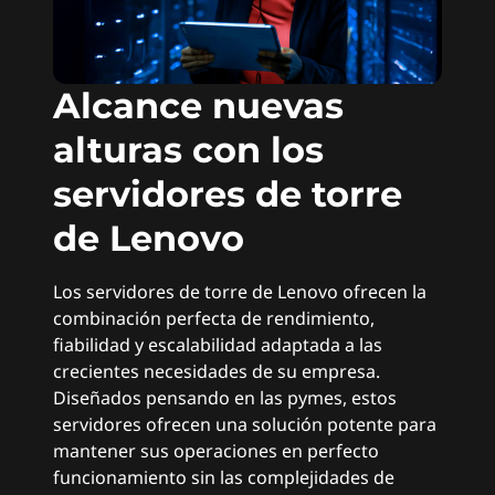
a
i
n
Alcance nuevas
alturas con los
f
servidores de torre
o
de Lenovo
r
m
Los servidores de torre de Lenovo ofrecen la
combinación perfecta de rendimiento,
á
fiabilidad y escalabilidad adaptada a las
crecientes necesidades de su empresa.
t
Diseñados pensando en las pymes, estos
servidores ofrecen una solución potente para
i
mantener sus operaciones en perfecto
c
funcionamiento sin las complejidades de