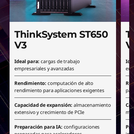
a
l
ThinkSystem ST650
T
V3
V
Ideal para:
cargas de trabajo
Ide
empresariales y avanzadas
em
Rendimiento:
computación de alto
Ren
rendimiento para aplicaciones exigentes
par
Capacidad de expansión:
almacenamiento
Cap
extensivo y crecimiento de PCIe
mod
Preparación para IA:
configuraciones
Pre
preparadas para aceleradores
inf