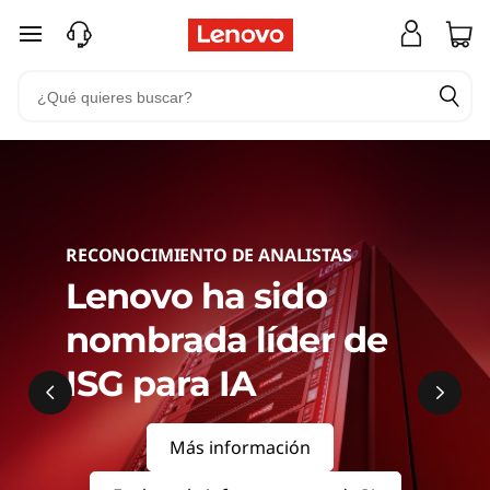
S
Ir al contenido principal
e
r
v
e
r
RECONOCIMIENTO DE ANALISTAS
Lenovo ha sido
s
nombrada líder de
&
ISG para IA
S
t
Más información