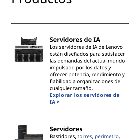
t
s
&
Servidores de IA
S
Los servidores de IA de Lenovo
están diseñados para satisfacer
o
las demandas del actual mundo
impulsado por los datos y
l
ofrecer potencia, rendimiento y
fiabilidad a organizaciones de
u
cualquier tamaño.
Explorar los servidores de
t
IA
i
o
Servidores
Bastidores,
torres
,
perímetro
,