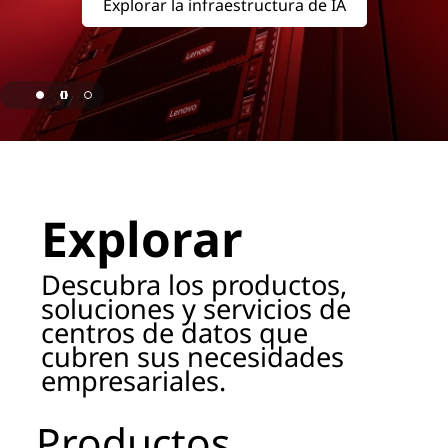
o
Explorar la infraestructura de IA
r
a
g
page hero 1/3 Lenovo ha sido nombrada líder de ISG para 
e
P
Explorar
r
Descubra los productos,
o
soluciones y servicios de
centros de datos que
d
cubren sus necesidades
empresariales.
u
c
Productos