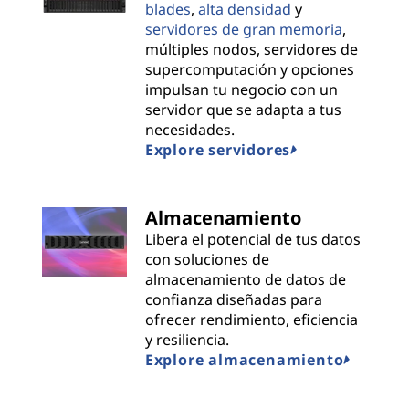
n
blades
,
alta densidad
y
servidores de gran memoria
,
s
múltiples nodos, servidores de
supercomputación y opciones
|
impulsan tu negocio con un
servidor que se adapta a tus
B
necesidades.
Explore servidores
e
s
Almacenamiento
t
Libera el potencial de tus datos
con soluciones de
P
almacenamiento de datos de
confianza diseñadas para
r
ofrecer rendimiento, eficiencia
y resiliencia.
o
Explore almacenamiento
v