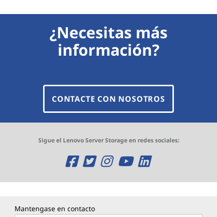
¿Necesitas más
información?
CONTACTE CON NOSOTROS
Sigue el Lenovo Server Storage en redes sociales:
O
O
O
O
O
p
p
p
p
p
e
e
e
e
e
Mantengase en contacto
n
n
n
n
n