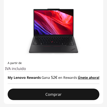
g
,
A
r
c
h
i
A partir de
IVA incluido
t
52€
My Lenovo Rewards
Gana
en Rewards
Únete ahora!
e
c
Comprar
t