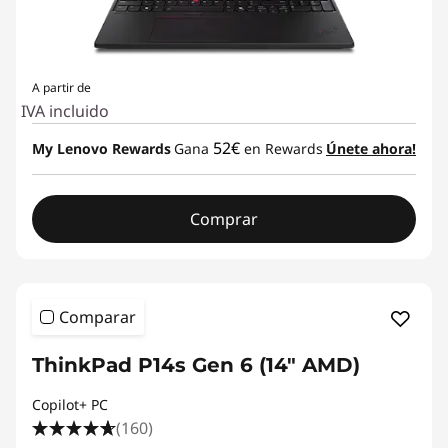
E
n
A partir de
g
IVA incluido
52€
My Lenovo Rewards
Gana
en Rewards
Únete ahora!
i
n
Comprar
e
e
Comparar
r
ThinkPad P14s Gen 6 (14" AMD)
i
Copilot+ PC
n
(160)