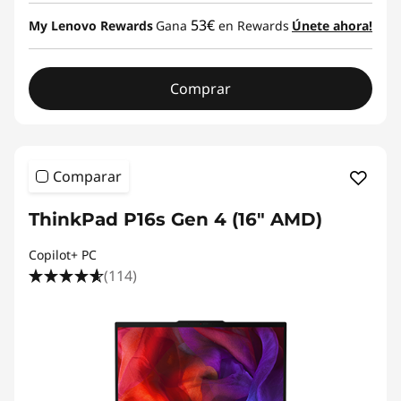
r
53€
My Lenovo Rewards
Gana
en Rewards
Únete ahora!
u
Comprar
c
t
i
Comparar
o
ThinkPad P16s Gen 4 (16" AMD)
n
Copilot+ PC
(114)