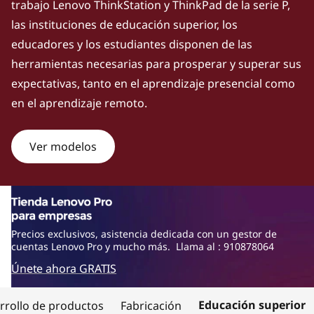
trabajo Lenovo ThinkStation y ThinkPad de la serie P,
w
las instituciones de educación superior, los
e
educadores y los estudiantes disponen de las
herramientas necesarias para prosperar y superar sus
r
expectativas, tanto en el aprendizaje presencial como
f
en el aprendizaje remoto.
u
Ver modelos
l
w
o
Precios exclusivos, asistencia dedicada con un gestor de
cuentas Lenovo Pro y mucho más. Llama al : 910878064
r
Únete ahora GRATIS
k
Educación superior
rrollo de productos
Fabricación