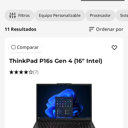
s
t
Filtros
Equipo Personalizable
Procesador
Sist
a
11 Resultados
Ordenar por
t
Comparar
i
ThinkPad P16s Gen 4 (16" Intel)
o
(7)
n
s
f
o
r