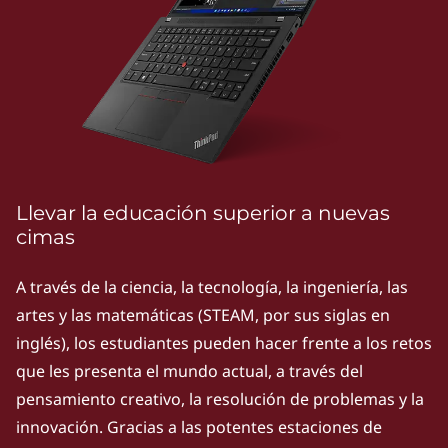
k
P
S
e
r
i
Llevar la educación superior a nuevas
cimas
e
A través de la ciencia, la tecnología, la ingeniería, las
s
artes y las matemáticas (STEAM, por sus siglas en
|
inglés), los estudiantes pueden hacer frente a los retos
que les presenta el mundo actual, a través del
P
pensamiento creativo, la resolución de problemas y la
o
innovación. Gracias a las potentes estaciones de