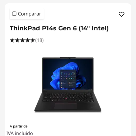
u
Comparar
r
ThinkPad P14s Gen 6 (14" Intel)
e
(18)
,
&
C
o
n
s
A partir de
t
IVA incluido