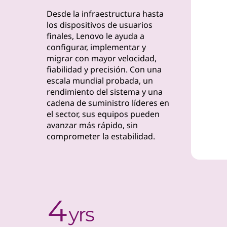
t
Desde la infraestructura hasta
a
los dispositivos de usuarios
finales, Lenovo le ayuda a
l
configurar, implementar y
migrar con mayor velocidad,
a
fiabilidad y precisión. Con una
escala mundial probada, un
c
rendimiento del sistema y una
cadena de suministro líderes en
i
el sector, sus equipos pueden
avanzar más rápido, sin
ó
comprometer la estabilidad.
n
d
e
s