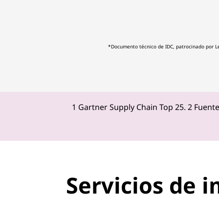
l
i
*Documento técnico de IDC, patrocinado por L
g
e
n
1 Gartner Supply Chain Top 25. 2 Fuente
t
e
s
Servicios de 
y
c