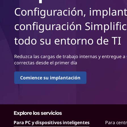
m
n
Configuración, implant
o
c
i
configuración Simplifi
L
p
a
e
l
todo su entorno de TI
n
Reduzca las cargas de trabajo internas y entregue a
o
correctas desde el primer día
v
Comience su implantación
o
f
a
Explore los servicios
c
Para PC y dispositivos inteligentes
Para cent