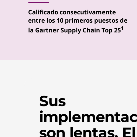
u
Calificado consecutivamente
entre los 10 primeros puestos de
s
1
la Gartner Supply Chain Top 25
P
C
,
d
i
Sus
s
implementac
p
o
son lentas. E