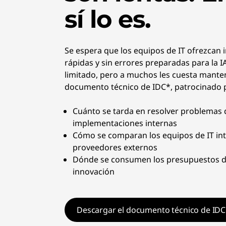
s
sí lo es.
i
t
Se espera que los equipos de IT ofrezca
rápidas y sin errores preparadas para la 
i
limitado, pero a muchos les cuesta manten
documento técnico de IDC*, patrocinado 
v
Cuánto se tarda en resolver problemas 
o
implementaciones internas
s
Cómo se comparan los equipos de IT int
proveedores externos
i
Dónde se consumen los presupuestos de
innovación
n
t
Descargar el documento técnico de IDC
e