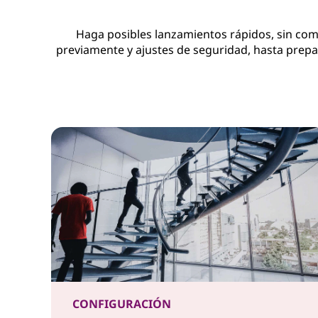
e
Haga posibles lanzamientos rápidos, sin com
n
previamente y ajustes de seguridad, hasta prepar
t
r
o
s
d
e
d
a
CONFIGURACIÓN