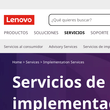
D
e
s
I
r
PRODUCTOS
SOLUCIONES
SERVICIOS
SOPORTE
c
a
l
u
Servicios al consumidor
Advisory Services
Servicios de im
c
o
b
n
Home
>
Services
> Implementation Services
t
r
e
Servicios de
n
a
i
d
c
o
implementa
p
ó
r
i