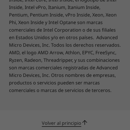
respuestas que necesitas. Pero lo mejor de
Inside, Intel vPro, Itanium, Itanium Inside,
todo es su compatibilidad con todos los
Pentium, Pentium Inside, vPro Inside, Xeon, Xeon
dispositivos que usen Windows 10, lo que te
ayudará a tenerlo todo mejor organizado.
Phi, Xeon Inside y Intel Optane son marcas
comerciales de Intel Corporation o de sus filiales
en Estados Unidos y/o en otros países. Advanced
Micro Devices, Inc. Todos los derechos reservados.
AMD, el logo AMD Arrow, Athlon, EPYC, FreeSync,
Ryzen, Radeon, Threadripper, y sus combinaciones
son marcas comerciales registradas de Advanced
Micro Devices, Inc. Otros nombres de empresas,
productos o servicios pueden ser marcas
comerciales o marcas de servicios de terceros.
Volver al principio