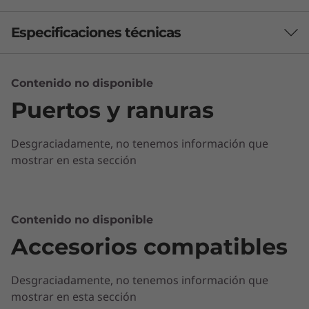
Especificaciones técnicas
Contenido no disponible
Marca
Puertos y ranuras
ideapad
Desgraciadamente, no tenemos información que
mostrar en esta sección
Contenido no disponible
Rendimiento en el que se puede confiar
Accesorios compatibles
®
Los procesadores Intel
Core™ i7 hasta de 8a
Desgraciadamente, no tenemos información que
generación, con 16 GB de memoria DDR4,
mostrar en esta sección
garantizan una capacidad de respuesta