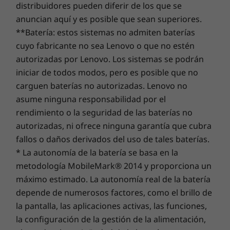
distribuidores pueden diferir de los que se
más.
reside allí donde el rendimiento y la protección del
anuncian aquí y es posible que sean superiores.
portátil se unen.
**Batería: estos sistemas no admiten baterías
cuyo fabricante no sea Lenovo o que no estén
autorizadas por Lenovo. Los sistemas se podrán
iniciar de todos modos, pero es posible que no
carguen baterías no autorizadas. Lenovo no
asume ninguna responsabilidad por el
rendimiento o la seguridad de las baterías no
autorizadas, ni ofrece ninguna garantía que cubra
fallos o daños derivados del uso de tales baterías.
* La autonomía de la batería se basa en la
metodología MobileMark® 2014 y proporciona un
máximo estimado. La autonomía real de la batería
depende de numerosos factores, como el brillo de
Potente almacenamiento híbrido
la pantalla, las aplicaciones activas, las funciones,
Elige entre el amplio almacenamiento que
la configuración de la gestión de la alimentación,