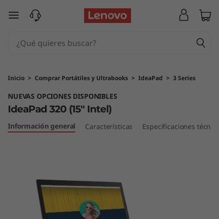
I
Ir al contenido principal
d
e
a
Inicio
>
Comprar Portátiles y Ultrabooks
>
IdeaPad
>
3 Series
P
NUEVAS OPCIONES DISPONIBLES
IdeaPad 320 (15" Intel)
a
Información general
Características
Especificaciones técnic
d
3
2
0