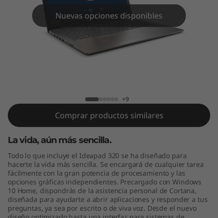
(
Nuevas opciones disponibles
1
5
"
I
IdeaPad 320 (15" Intel)
+9
n
Comprar productos similares
t
La vida, aún más sencilla.
e
Todo lo que incluye el Ideapad 320 se ha diseñado para
l
hacerte la vida más sencilla. Se encargará de cualquier tarea
fácilmente con la gran potencia de procesamiento y las
opciones gráficas independientes. Precargado con Windows
)
10 Home, dispondrás de la asistencia personal de Cortana,
diseñada para ayudarte a abrir aplicaciones y responder a tus
preguntas, ya sea por escrito o de viva voz. Desde el nuevo
diseño optimizado hasta una interfaz para sistemas de