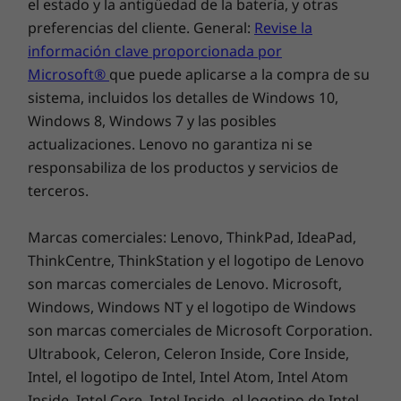
proporcionan hasta 2 TB de disco duro SATA o
el estado y la antigüedad de la batería, y otras
el almacenamiento híbrido que mejora el
preferencias del cliente. General:
Revise la
rendimiento, con unidades de estado sólido
información clave proporcionada por
PCIe de hasta 128 GB más un disco duro SATA
Microsoft®
que puede aplicarse a la compra de su
de 1 TB. Tendrás espacio más que suficiente
sistema, incluidos los detalles de Windows 10,
para crear tu colección de fotos, películas y
Windows 8, Windows 7 y las posibles
mucho más sin gastar dinero extra.
actualizaciones. Lenovo no garantiza ni se
responsabiliza de los productos y servicios de
Optimiza tu día con Windows 10
terceros.
El Ideapad 320 incluye Windows 10 Home, con
el que tendrás a tu disposición una gran
Marcas comerciales: Lenovo, ThinkPad, IdeaPad,
variedad de nuevas e interesantes
ThinkCentre, ThinkStation y el logotipo de Lenovo
funcionalidades. ¿Quieres encontrar un
son marcas comerciales de Lenovo. Microsoft,
restaurante indio local o necesitas sugerencias
Windows, Windows NT y el logotipo de Windows
de regalos? Pregúntale a Cortana, tu propio
son marcas comerciales de Microsoft Corporation.
asistente personal digital. Cortana funciona
Ultrabook, Celeron, Celeron Inside, Core Inside,
con más de mil aplicaciones y servicios para
Intel, el logotipo de Intel, Intel Atom, Intel Atom
garantizar que siempre dispondrás de las
Inside, Intel Core, Intel Inside, el logotipo de Intel