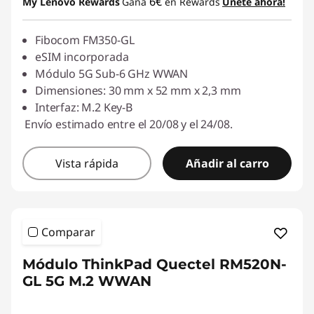
6€
My Lenovo Rewards
Gana
en Rewards
Únete ahora!
Fibocom FM350-GL
eSIM incorporada
Módulo 5G Sub-6 GHz WWAN
Dimensiones: 30 mm x 52 mm x 2,3 mm
Interfaz: M.2 Key-B
Envío estimado entre el 20/08 y el 24/08.
Vista rápida
Añadir al carro
Comparar
Módulo ThinkPad Quectel RM520N-
GL 5G M.2 WWAN