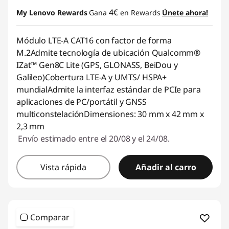
4€
My Lenovo Rewards
Gana
en Rewards
Únete ahora!
Módulo LTE-A CAT16 con factor de forma
M.2Admite tecnología de ubicación Qualcomm®
IZat™ Gen8C Lite (GPS, GLONASS, BeiDou y
Galileo)Cobertura LTE-A y UMTS/ HSPA+
mundialAdmite la interfaz estándar de PCIe para
aplicaciones de PC/portátil y GNSS
multiconstelaciónDimensiones: 30 mm x 42 mm x
2,3 mm
Envío estimado entre el 20/08 y el 24/08.
Vista rápida
Añadir al carro
Comparar