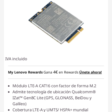
IVA incluido
4€
My Lenovo Rewards
Gana
en Rewards
Únete ahora!
Módulo LTE-A CAT16 con factor de forma M.2
Admite tecnología de ubicación Qualcomm®
IZat™ Gen8C Lite (GPS, GLONASS, BeiDou y
Galileo)
Cobertura LTE-A y UMTS/ HSPA+ mundial