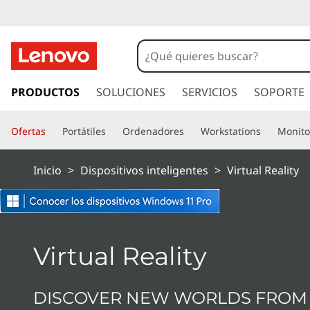
I
r
PRODUCTOS
SOLUCIONES
SERVICIOS
SOPORTE
a
l
Ofertas
Portátiles
Ordenadores
Workstations
Monito
c
o
n
Inicio
>
Dispositivos inteligentes
>
Virtual Reality
t
e
n
i
d
Virtual Reality
o
p
r
DISCOVER NEW WORLDS FROM 
i