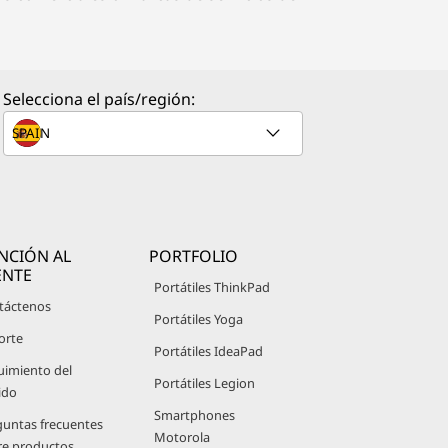
Selecciona el país/región:
NCIÓN AL
PORTFOLIO
ENTE
Portátiles ThinkPad
táctenos
Portátiles Yoga
orte
Portátiles IdeaPad
uimiento del
Portátiles Legion
ido
Smartphones
guntas frecuentes
Motorola
re productos