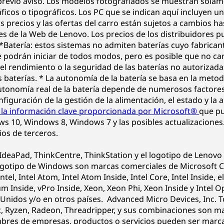
evio aviso. Los modelos fotografiados se muestran solament
icos o tipográficos. Los PC que se indican aquí incluyen un
s precios y las ofertas del carro están sujetos a cambios ha
es de la Web de Lenovo. Los precios de los distribuidores p
**Batería: estos sistemas no admiten baterías cuyo fabrica
e podrán iniciar de todos modos, pero es posible que no ca
l rendimiento o la seguridad de las baterías no autorizada
es baterías. * La autonomía de la batería se basa en la me
nomía real de la batería depende de numerosos factores, c
onfiguración de la gestión de la alimentación, el estado y la 
 la información clave proporcionada por Microsoft®
que pu
ows 10, Windows 8, Windows 7 y las posibles actualizaciones
ios de terceros.
IdeaPad, ThinkCentre, ThinkStation y el logotipo de Lenov
ogotipo de Windows son marcas comerciales de Microsoft Co
Intel, Intel Atom, Intel Atom Inside, Intel Core, Intel Inside, e
um Inside, vPro Inside, Xeon, Xeon Phi, Xeon Inside y Intel 
s Unidos y/o en otros países. Advanced Micro Devices, Inc. 
, Ryzen, Radeon, Threadripper, y sus combinaciones son ma
bres de empresas, productos o servicios pueden ser marca