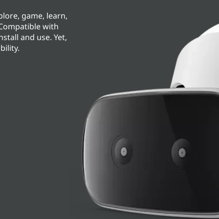
xplore, game, learn,
Compatible with
stall and use. Yet,
ility.