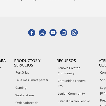
ARA
PRODUCTOS Y
RECURSOS
ATE
SERVICIOS
CLI
r
Lenovo Creator
Portátiles
Con
Community
La IA más Smart para ti
Sop
Comunidad Lenovo
Pro
Gaming
Seg
ped
Legion Community
Workstations
Pre
Estar al día con Lenovo
Ordenadores de
sob