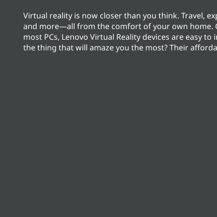
n
Virtual reality is now closer than you think. Travel, e
c
and more—all from the comfort of your own home. 
i
most PCs, Lenovo Virtual Reality devices are easy to in
p
the thing that will amaze you the most? Their affordab
a
l