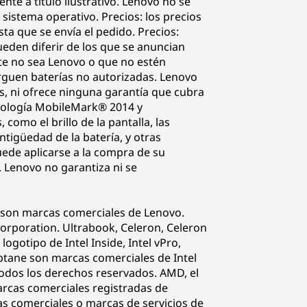
e a título ilustrativo. Lenovo no se
 sistema operativo. Precios: los precios
sta que se envía el pedido. Precios:
ueden diferir de los que se anuncian
nte no sea Lenovo o que no estén
rguen baterías no autorizadas. Lenovo
s, ni ofrece ninguna garantía que cubra
todología MobileMark® 2014 y
omo el brillo de la pantalla, las
antigüedad de la batería, y otras
ede aplicarse a la compra de su
. Lenovo no garantiza ni se
o son marcas comerciales de Lenovo.
rporation. Ultrabook, Celeron, Celeron
l logotipo de Intel Inside, Intel vPro,
Optane son marcas comerciales de Intel
Todos los derechos reservados. AMD, el
rcas comerciales registradas de
s comerciales o marcas de servicios de