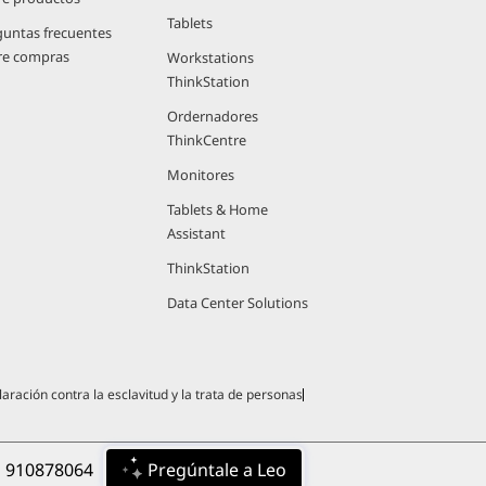
Tablets
guntas frecuentes
re compras
Workstations
ThinkStation
Ordernadores
ThinkCentre
Monitores
Tablets & Home
Assistant
ThinkStation
Data Center Solutions
aración contra la esclavitud y la trata de personas
 
910878064
Pregúntale a Leo