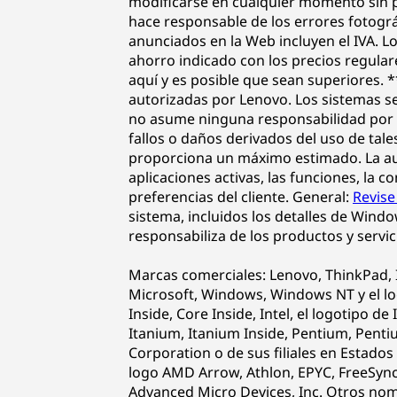
modificarse en cualquier momento sin pr
hace responsable de los errores fotográf
anunciados en la Web incluyen el IVA. Lo
ahorro indicado con los precios regular
aquí y es posible que sean superiores. 
autorizadas por Lenovo. Los sistemas s
no asume ninguna responsabilidad por e
fallos o daños derivados del uso de tal
proporciona un máximo estimado. La auto
aplicaciones activas, las funciones, la c
preferencias del cliente. General:
Revise
sistema, incluidos los detalles de Wind
responsabiliza de los productos y servic
Marcas comerciales: Lenovo, ThinkPad, 
Microsoft, Windows, Windows NT y el l
Inside, Core Inside, Intel, el logotipo de 
Itanium, Itanium Inside, Pentium, Penti
Corporation o de sus filiales en Estado
logo AMD Arrow, Athlon, EPYC, FreeSync
Advanced Micro Devices, Inc. Otros nom