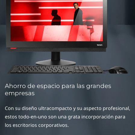
e
M
S
e
r
i
e
Ahorro de espacio para las grandes
s
empresas
A
Con su diseño ultracompacto y su aspecto profesional,
I
estos todo-en-uno son una grata incorporación para
los escritorios corporativos.
O