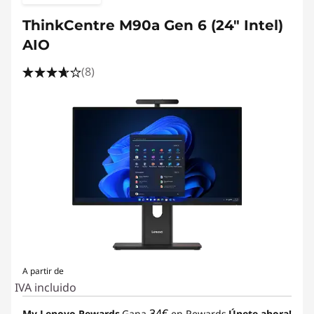
ThinkCentre M90a Gen 6 (24″ Intel)
AIO
(8)
A partir de
IVA incluido
34€
My Lenovo Rewards
Gana
en Rewards
Únete ahora!