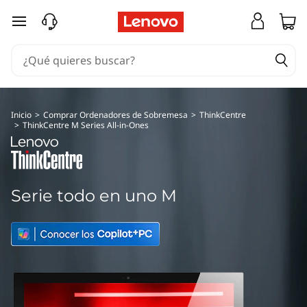
T
Ir al contenido principal
h
i
n
Inicio
>
Comprar Ordenadores de Sobremesa
>
ThinkCentre
k
>
ThinkCentre M Series All-in-Ones
C
e
Serie todo en uno M
n
t
r