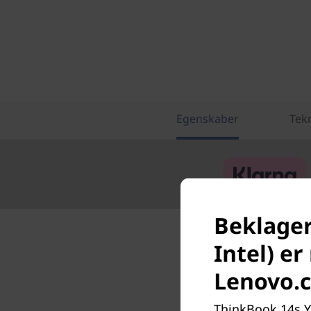
Egenskaber
Tekn
Beklager
Intel) er
Lenovo.
ThinkBook 14s Yo