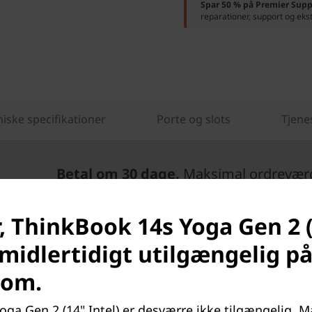
Spar 50 % på Premier Supp
reparationer, support og eks
iske specifikationer
Porte og slots
Tjene
Betal om 30 dage.
Maksimal ordreværdi
, ThinkBook 14s Yoga Gen 2 
 midlertidigt utilgængelig p
com.
ga Gen 2 (14" Intel) er desværre ikke tilgængelig. Må