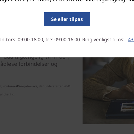
Se eller tilpas
 bærbar computer med 12.
imal computerkraft og lang
-tors: 09:00-18:00, fre: 09:00-16:00. Ring venligst til os:
43
ridarkitektur er opgaverne
il ydeevne eller effektivitet
 endda tilgængelig Wi-Fi 6E*,
trådløse forbindelser og
t, routere/AP'er/gateways, der understøtter Wi-Fi
allokering.