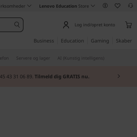
 virksomheder
Lenovo Education
Store
Log ind/opret konto
Business
Education
Gaming
Skaber
lefon
Servere og lager
AI (Kunstig intelligens)
45 43 31 06 89.
Tilmeld dig GRATIS nu.