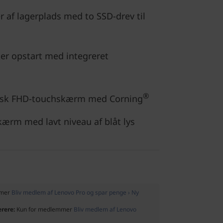
af lagerplads med to SSD-drev til
er opstart med integreret
®
tisk FHD-touchskærm med Corning
ærm med lavt niveau af blåt lys
mmer
Bliv medlem af Lenovo Pro og spar penge › Ny
ærere:
Kun for medlemmer
Bliv medlem af Lenovo