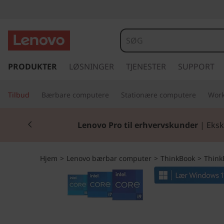
T
h
i
s
p
PRODUKTER
LØSNINGER
TJENESTER
SUPPORT
n
r
i
k
Tilbud
Bærbare computere
Stationære computere
Work
n
g
B
Currently displaying item 2 of 2
t
Lenovo Pro til erhvervskunder
| Eksk
i
o
l
h
o
Hjem
>
Lenovo bærbar computer
>
ThinkBook
>
Think
o
v
k
e
d
1
i
n