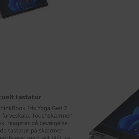
uelt tastatur
ThinkBook 14s Yoga Gen 2
B-farveskala. Touchskærmen
ryk, reagerer på bevægelse
ende tastatur på skærmen –
ertificeret med lavt blåt lys