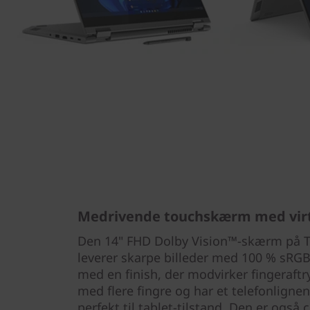
Medrivende touchskærm med virt
Den 14" FHD Dolby Vision™-skærm på 
leverer skarpe billeder med 100 % sRG
med en finish, der modvirker fingeraft
med flere fingre og har et telefonlign
perfekt til tablet-tilstand. Den er også c