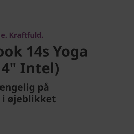
Kraftfuld.
ok 14s Yoga
e. Kraftfuld.
" Intel)
ook 14s Yoga
4" Intel)
gængelig på
i øjeblikket