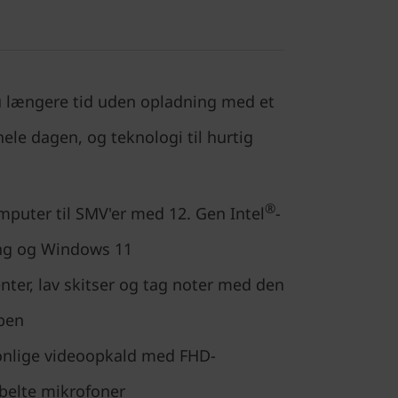
 længere tid uden opladning med et
hele dagen, og teknologi til hurtig
®
mputer til SMV'er med 12. Gen Intel
-
ng og Windows 11
ter, lav skitser og tag noter med den
pen
onlige videoopkald med FHD-
elte mikrofoner