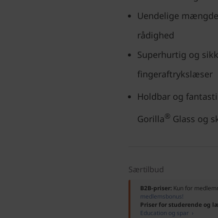
Uendelige mængder 
rådighed
Superhurtig og sikk
fingeraftrykslæser
Holdbar og fantas
®
Gorilla
Glass og sk
Særtilbud
B2B-priser:
Kun for medle
medlemsbonus!
Priser for studerende og l
Education og spar ›