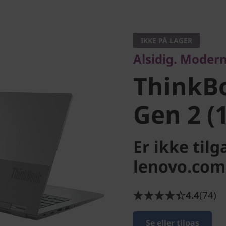
Alsidig. Moderne. 
ThinkBo
IKKE PÅ LAGER
Alsidig. Modern
Gen 2 (14
ThinkB
Gen 2 (1
Er ikke til
lenovo.com 
4.4
(74)
Se eller tilpas