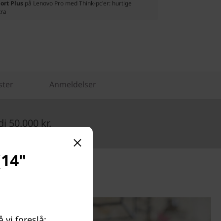
ort Plus
på Lenovo Pro med Think-pc'er: hurtige
tra
ster
Anmeldelser
 50.000 kr.
(14"
å
 vi foreslå: