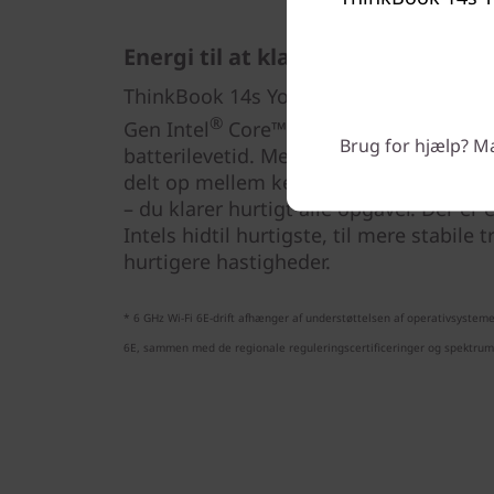
Energi til at klare alle opgaver
ThinkBook 14s Yoga Gen 2 konvertible
®
Gen Intel
Core™-processorer for maks
Brug for hjælp? Man
batterilevetid. Med ny AI-forbedret hyb
delt op mellem kerner, der er optimeret t
– du klarer hurtigt alle opgaver. Der er
Intels hidtil hurtigste, til mere stabile 
hurtigere hastigheder.
* 6 GHz Wi-Fi 6E-drift afhænger af understøttelsen af operativsysteme
6E, sammen med de regionale reguleringscertificeringer og spektrum