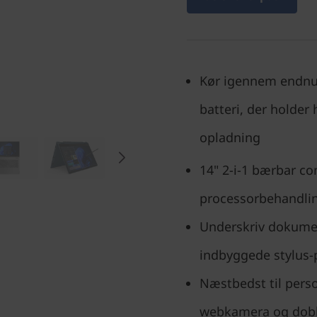
Kør igennem endnu
batteri, der holder 
opladning
14" 2-i-1 bærbar co
processorbehandli
Underskriv dokumen
indbyggede stylus-
Næstbedst til pers
webkamera og dobb