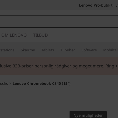
Lenovo Pro
-butik til
OM LENOVO
TILBUD
stations
Skærme
Tablets
Tilbehør
Software
Mobilte
lusive B2B-priser, personlig rådgiver og meget mere. Ring:+
ooks
>
Lenovo Chromebook C340 (15")
Få tid til både arb
Lenovo
Nye muligheder