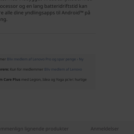
cessor og en lang batteridriftstid kan
 alle dine yndlingsapps til Android™ på
ang.
mmer
Bliv medlem af Lenovo Pro og spar penge › Ny
ærere:
Kun for medlemmer
Bliv medlem af Lenovo
um Care Plus
med Legion, Idea og Yoga pc'er: hurtige
mmenlign lignende produkter
Anmeldelser