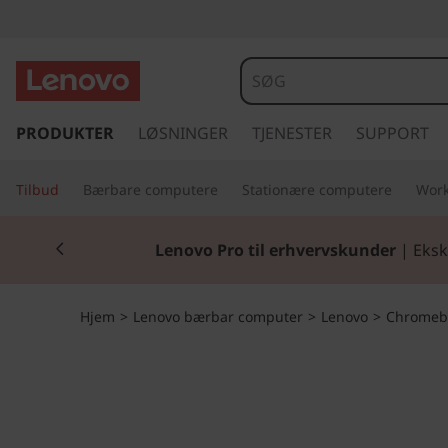
L
e
n
s
p
PRODUKTER
LØSNINGER
TJENESTER
SUPPORT
o
r
i
v
Tilbud
Bærbare computere
Stationære computere
Work
n
g
o
Currently displaying item 2 of 2
t
Lenovo Pro til erhvervskunder
| Eksk
i
C
l
h
h
Hjem
>
Lenovo bærbar computer
>
Lenovo
>
Chromeb
o
v
r
e
d
o
i
n