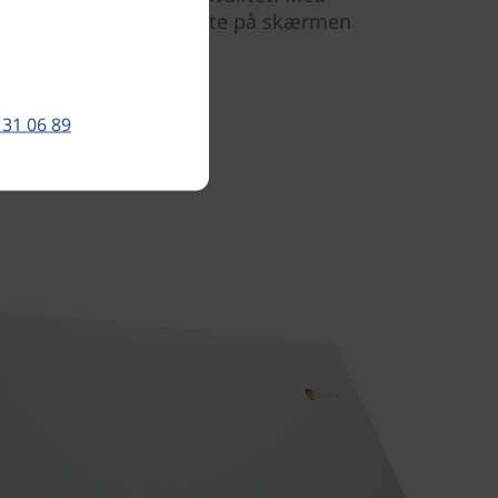
 og trække filer direkte på skærmen
 computeren.
 31 06 89