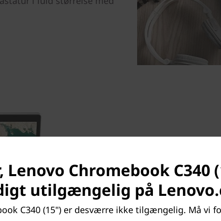
statur i fuld størrelse med
, Lenovo Chromebook C340 (
Få det store overblik
digt utilgængelig på Lenovo
Takket være den slanke ram
kan du nyde skærmen på C340
k C340 (15") er desværre ikke tilgængelig. Må vi fo
yndlingsfilm og videoer sam