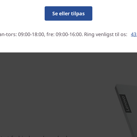
touchskærmen kan du trykke
for nem og intuitiv brug af
Se eller tilpas
-tors: 09:00-18:00, fre: 09:00-16:00. Ring venligst til os:
43