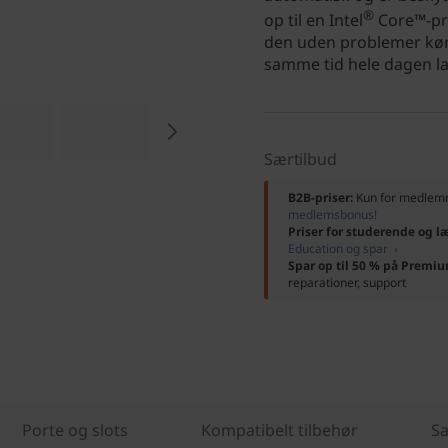
®
op til en Intel
Core™-pro
den uden problemer køre
samme tid hele dagen l
Særtilbud
B2B-priser:
Kun for medle
medlemsbonus!
Priser for studerende og l
Education og spar ›
Spar op til 50 % på Premi
reparationer, support
Porte og slots
Kompatibelt tilbehør
Sa