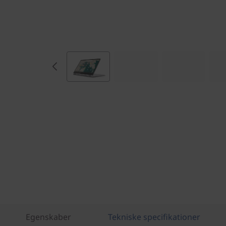
1
5
"
)
Egenskaber
Tekniske specifikationer