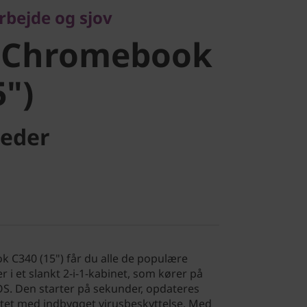
arbejde og sjov
ook C340
 Chromebook
5")
eder
C340 (15") får du alle de populære
 et slankt 2-i-1-kabinet, som kører på
S. Den starter på sekunder, opdateres
tet med indbygget virusbeskyttelse. Med