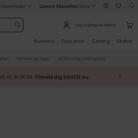
 virksomheder
Lenovo Education
Store
Log ind/opret konto
Business
Education
Gaming
Skaber
lefon
Servere og lager
AI (Kunstig intelligens)
45 43 31 06 89.
Tilmeld dig GRATIS nu.
ejde og sjov