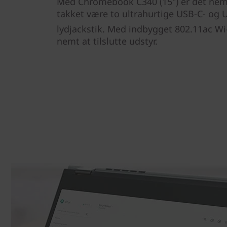
Med Chromebook C340 (15") er det nem
takket være to ultrahurtige USB-C- og 
lydjackstik. Med indbygget 802.11ac Wi
nemt at tilslutte udstyr.