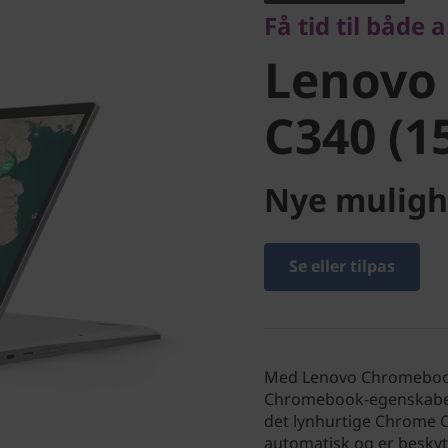
Få tid til både 
Chromeb
Lenovo
(15")
C340 (1
Nye muligh
Se eller tilpas
Med Lenovo Chromebook 
Chromebook-egenskaber i
det lynhurtige Chrome O
automatisk og er beskyt