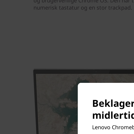
og brugervenlige Chrome OS. Den har ta
numerisk tastatur og en stor trackpad.
Beklager
midlerti
Lenovo Chromeboo