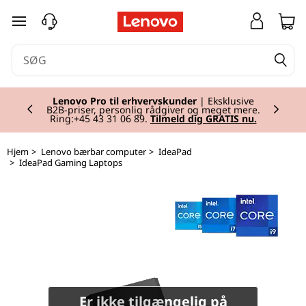
I
spring til hovedindhold
d
e
Currently displaying item 2 of 2
a
Lenovo Pro til erhvervskunder
| Eksklusive
B2B-priser, personlig rådgiver og meget mere.
Ring:+45 43 31 06 89.
Tilmeld dig GRATIS nu.
P
Hjem
>
Lenovo bærbar computer
>
IdeaPad
a
>
IdeaPad Gaming Laptops
d
G
a
m
Er ikke tilgængelig på