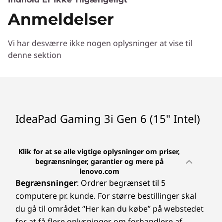
Batteri
Anmeldelser
Op til 5 timer*
3-cellet 45 Wh
Vi har desværre ikke nogen oplysninger at vise til
Rapid Charge Pro (op til 50 % på 30 minutter)
denne sektion
*Alle angivelser af batteridriftstid er omtrentlige og baseret på testresultater ved
®
hjælp af MobileMark
2018, som er en benchmarktest af batteridriftstid. Den faktiske
batteridriftstid varierer og afhænger af mange faktorer som produktkonfiguration og -
brug, softwarebrug, trådløs funktionalitet, strømstyringsindstillinger og skærmens
IdeaPad Gaming 3i Gen 6 (15" Intel)
lysstyrke. Batteriets maksimale kapacitet vil aftage med tiden, afhængigt af brugen.
Mål (H x B x D)
Klik for at se alle vigtige oplysninger om priser,
24,3 mm x 359,6 mm x 251,9 mm/0,96" x 14,16" x
begrænsninger, garantier og mere på
9,92"
lenovo.com
Begrænsninger
: Ordrer begrænset til 5
Vægt
computere pr. kunde. For større bestillinger skal
Vejer fra 2,25 kg
du gå til området “Her kan du købe” på webstedet
for at få flere oplysninger om forhandlere af