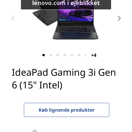
i
lenovo.com i øjeblikket
n
g
3
i
+4
G
IdeaPad Gaming 3i Gen
e
6 (15" Intel)
n
6
Køb lignende produkter
(
1