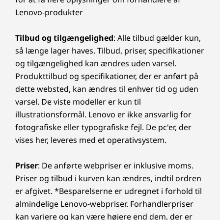
Tastatur
Lenovo-produkter
Gaming med hvid baggrundsbelysning
Ekstraudstyr: Gaming med 4-zone RGB-
Tilbud og tilgængelighed
: Alle tilbud gælder kun,
baggrundsbelysning
så længe lager haves. Tilbud, priser, specifikationer
og tilgængelighed kan ændres uden varsel.
Lyd
Produkttilbud og specifikationer, der er anført på
2 x 2 W stereohøjttalere
dette websted, kan ændres til enhver tid og uden
Nahimic Audio til gamere
varsel. De viste modeller er kun til
illustrationsformål. Lenovo er ikke ansvarlig for
Forbindelse
fotografiske eller typografiske fejl. De pc'er, der
®
Intel
WiFi 6 (802.11 ax)
vises her, leveres med et operativsystem.
®
Bluetooth
5.0
Kamera:
Priser
: De anførte webpriser er inklusive moms.
Priser og tilbud i kurven kan ændres, indtil ordren
720p HD
Dæksel til at lukke af for webkameraet
er afgivet. *Besparelserne er udregnet i forhold til
almindelige Lenovo-webpriser. Forhandlerpriser
Porte og stik
kan variere og kan være højere end dem, der er