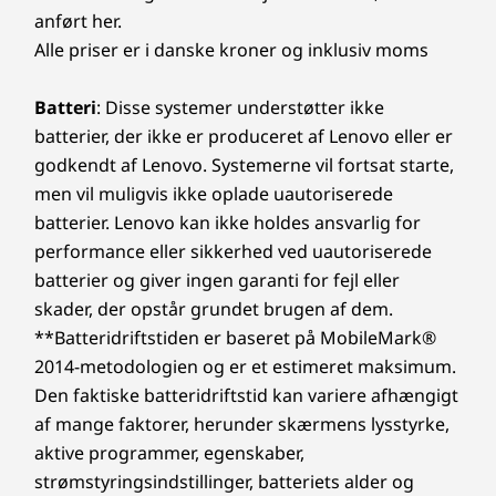
USB-C 3.2 Gen 1
anført her.
2 x USB-A 3.2 generation 1
Alle priser er i danske kroner og inklusiv moms
HDMI 2.0
Hovedtelefon-/mikrofonkombinationsstik
Batteri
: Disse systemer understøtter ikke
Nanohul
batterier, der ikke er produceret af Lenovo eller er
RJ45
godkendt af Lenovo. Systemerne vil fortsat starte,
Strømstik
men vil muligvis ikke oplade uautoriserede
batterier. Lenovo kan ikke holdes ansvarlig for
USB-portenes overførselshastighed er omtrentlig og afhænger af mange faktorer, for
performance eller sikkerhed ved uautoriserede
eksempel behandlingskapaciteten for værtsmaskine eller eksterne enheder,
batterier og giver ingen garanti for fejl eller
filattributter, systemkonfiguration og driftsmiljøer. De faktiske hastigheder kan variere
skader, der opstår grundet brugen af dem.
og kan være mindre end forventet.
**Batteridriftstiden er baseret på MobileMark®
2014-metodologien og er et estimeret maksimum.
Forudinstalleret software
Den faktiske batteridriftstid kan variere afhængigt
Lenovo Utility
af mange faktorer, herunder skærmens lysstyrke,
Lenovo Vantage
McAfee LiveSafe™ (prøveversion)
aktive programmer, egenskaber,
Microsoft 365 (prøveversion)
strømstyringsindstillinger, batteriets alder og