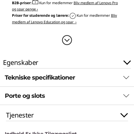
B2B-priser:
Kun for medlemmer
Bliv medlem af Lenovo Pro
5
og spar penge ›
Priser for studerende og lærere:
Kun for medlemmer
Bliv
"
medlem af Lenovo Education og spar ›
I
n
t
Egenskaber
e
Tekniske specifikationer
l
)
Porte og slots
Strømadapter
Slank 170W
Tjenester
Slank 135W
Indhold Er Ikke Tilgængeligt