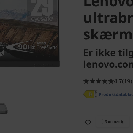
Lenovo
ultrab
skærm 
Er ikke ti
lenovo.com
4.7
(19)
Produktdatabla
Sammenlign