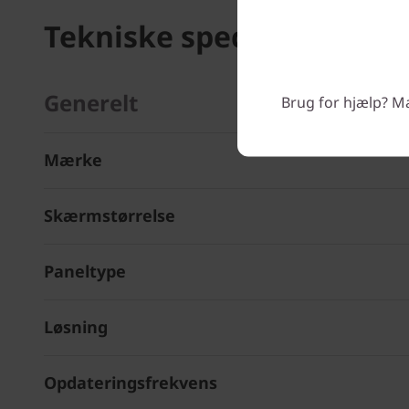
Tekniske specifikationer
Generelt
Brug for hjælp? Man
Mærke
Skærmstørrelse
Paneltype
Løsning
Opdateringsfrekvens