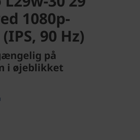
 L29w-30 29"
red 1080p-
(IPS, 90 Hz)
lgængelig på
 i øjeblikket
d