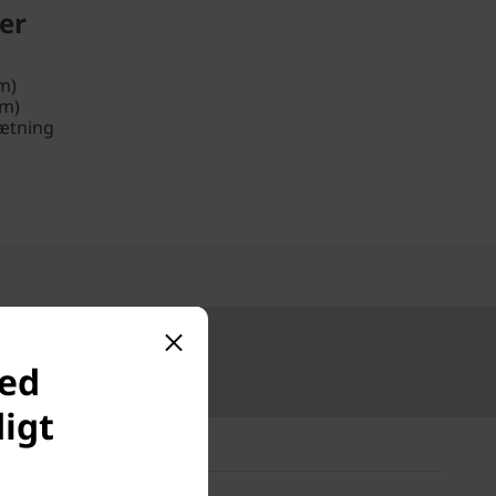
er
m)
 m)
sætning
 50.000 kr.
red
digt