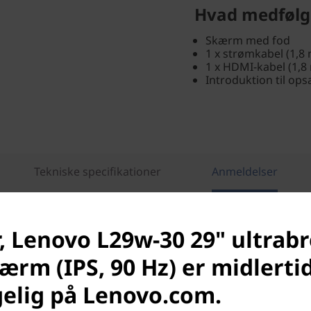
Hvad medfølg
Skærm med fod
1 x strømkabel (1,8 
1 x HDMI-kabel (1,8
Introduktion til op
Tekniske specifikationer
Anmeldelser
Betal om 30 dage.
Maksimal ordreværdi
, Lenovo L29w-30 29" ultrab
ærm (IPS, 90 Hz) er midlerti
elig på Lenovo.com.