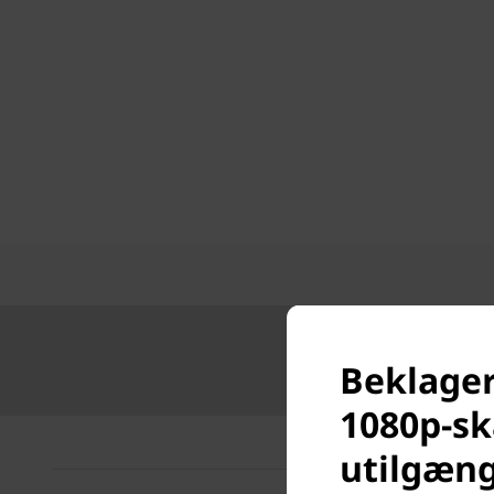
Beklager
1080p-sk
utilgæng