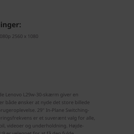
inger:
1080p 2560 x 1080
2
ede Lenovo L29w-30-skærm giver en
 der både ønsker at nyde det store billede
ugeroplevelse. 29" In-Plane Switching-
ingsfrekvens er et suverænt valg for alle,
pil, videoer og underholdning. Højde-
9 er velegnet for at få den fulde