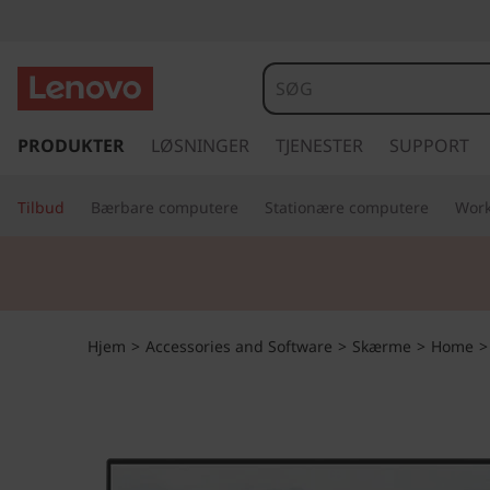
s
p
PRODUKTER
LØSNINGER
TJENESTER
SUPPORT
r
i
Tilbud
Bærbare computere
Stationære computere
Work
n
g
t
i
l
h
Hjem
>
Accessories and Software
>
Skærme
>
Home
o
v
e
d
i
n