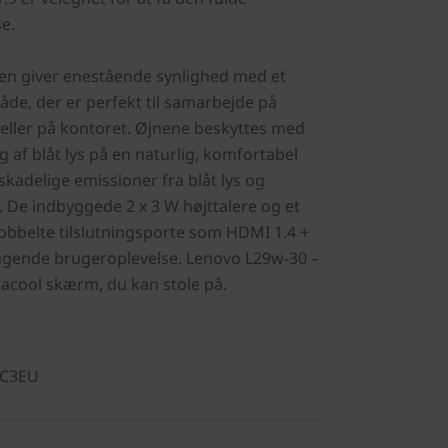
e.
en giver enestående synlighed med et
e, der er perfekt til samarbejde på
ler på kontoret. Øjnene beskyttes med
 af blåt lys på en naturlig, komfortabel
kadelige emissioner fra blåt lys og
 De indbyggede 2 x 3 W højttalere og et
obbelte tilslutningsporte som HDMI 1.4 +
agende brugeroplevelse. Lenovo L29w-30 –
racool skærm, du kan stole på.
AC3EU