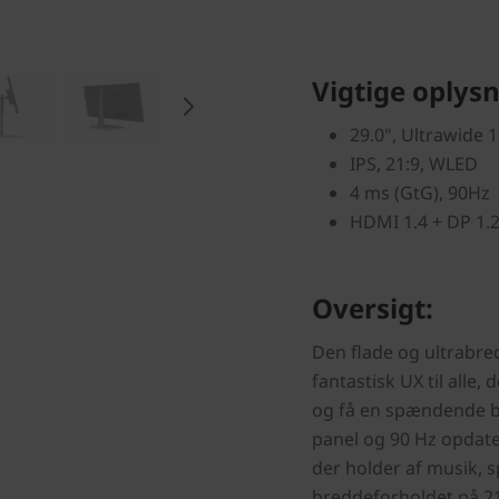
Vigtige oplysn
29.0", Ultrawide 
IPS, 21:9, WLED
4 ms (GtG), 90Hz
HDMI 1.4 + DP 1.
Oversigt:
Den flade og ultrabr
fantastisk UX til alle,
og få en spændende br
panel og 90 Hz opdater
der holder af musik, s
breddeforholdet på 21: