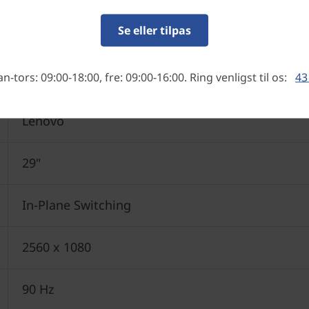
Se eller tilpas
-tors: 09:00-18:00, fre: 09:00-16:00. Ring venligst til os:
43
Lenovo
29"
In-Plane Switching
2560 x 1080
90 Hz