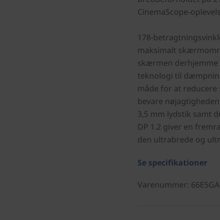
CinemaScope-oplevels
178-betragtningsvinkl
maksimalt skærmområd
skærmen derhjemme el
teknologi til dæmpning
måde for at reducere s
bevare nøjagtigheden.
3,5 mm lydstik samt d
DP 1.2 giver en fremr
den ultrabrede og ult
Se specifikationer
Varenummer
: 66E5G