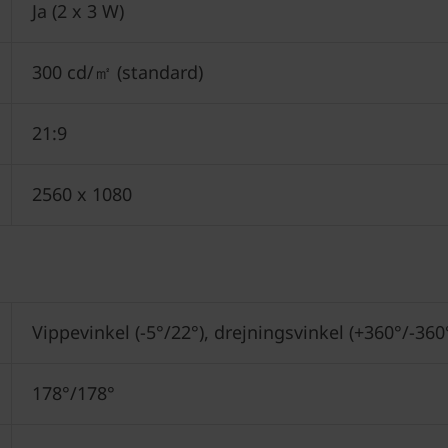
Ja (2 x 3 W)
300 cd/㎡ (standard)
21:9
2560 x 1080
Vippevinkel (-5°/22°), drejningsvinkel (+360°/-36
178°/178°