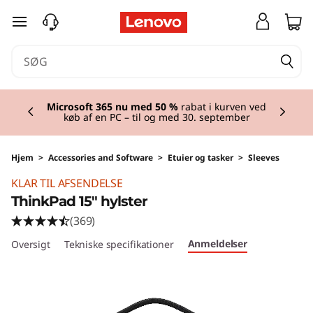
spring til hovedindhold
Currently displaying item 2 of 2
Microsoft 365 nu med 50 %
rabat i kurven ved
køb af en PC – til og med 30. september
Hjem
>
Accessories and Software
>
Etuier og tasker
>
Sleeves
KLAR TIL AFSENDELSE
ThinkPad 15" hylster
(369)
Anmeldelser
Oversigt
Tekniske specifikationer