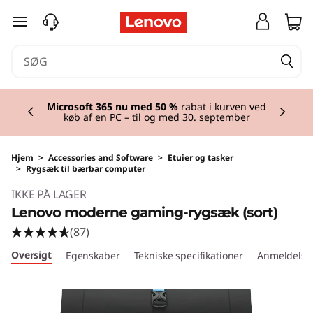
spring til hovedindhold
Currently displaying item 2 of 2
Microsoft 365 nu med 50 %
rabat i kurven ved
køb af en PC – til og med 30. september
Hjem
>
Accessories and Software
>
Etuier og tasker
>
Rygsæk til bærbar computer
IKKE PÅ LAGER
Lenovo moderne gaming-rygsæk (sort)
(87)
Oversigt
Egenskaber
Tekniske specifikationer
Anmeldelse