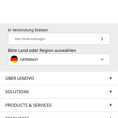
o
r
r
e
I
k
a
n
m
In Verbindung bleiben
Hier Email eintragen
Bitte Land oder Region auswählen
GERMANY
ÜBER LENOVO
SOLUTIONS
PRODUCTS & SERVICES