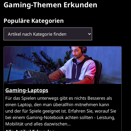
n
Gaming-Themen Erkunden
g
Populäre Kategorien
-
R
e
s
s
o
Gaming-Laptops
Für das Spielen unterwegs gibt es nichts Besseres als
u
einen Laptop, den man überallhin mitnehmen kann
und der für Spiele geeignet ist. Erfahren Sie, worauf Sie
r
bei einem Gaming-Notebook achten sollten - Leistung,
c
Mobilität und alles dazwischen...