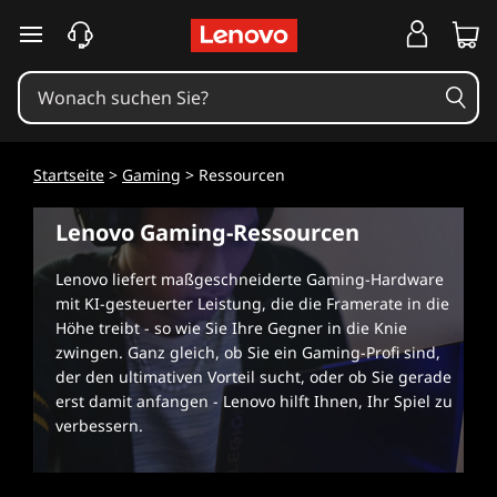
L
zum Hauptinhalt springen
e
n
o
Startseite
>
Gaming
> Ressourcen
v
Lenovo Gaming-Ressourcen
o
Lenovo liefert maßgeschneiderte Gaming-Hardware
G
mit KI-gesteuerter Leistung, die die Framerate in die
Höhe treibt - so wie Sie Ihre Gegner in die Knie
a
zwingen. Ganz gleich, ob Sie ein Gaming-Profi sind,
der den ultimativen Vorteil sucht, oder ob Sie gerade
m
erst damit anfangen - Lenovo hilft Ihnen, Ihr Spiel zu
verbessern.
i