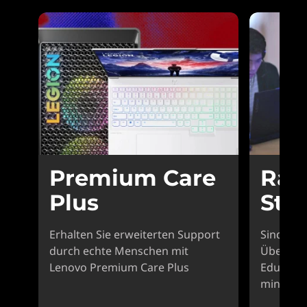
Premium Care
Rab
Plus
Stu
Erhalten Sie erweiterten Support
Sind Sie
durch echte Menschen mit
Überprüf
Lenovo Premium Care Plus
Educatio
mindeste