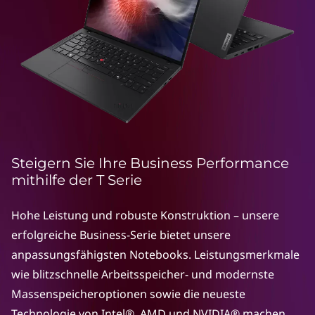
k
P
a
d
T
S
Steigern Sie Ihre Business Performance
e
mithilfe der T Serie
r
Hohe Leistung und robuste Konstruktion – unsere
erfolgreiche Business-Serie bietet unsere
i
anpassungsfähigsten Notebooks. Leistungsmerkmale
e
wie blitzschnelle Arbeitsspeicher- und modernste
Massenspeicheroptionen sowie die neueste
–
Technologie von Intel®, AMD und NVIDIA® machen