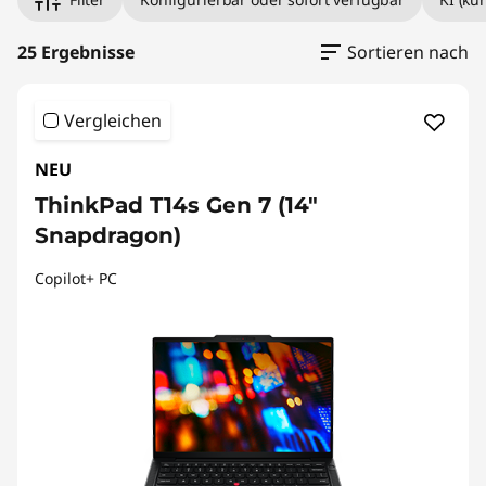
ü
r
25 Ergebnisse
Sortieren nach
U
Vergleichen
n
NEU
t
ThinkPad T14s Gen 7 (14"
e
Snapdragon)
r
Copilot+ PC
n
e
h
m