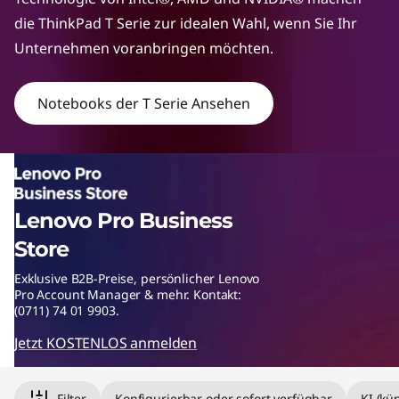
N
die ThinkPad T Serie zur idealen Wahl, wenn Sie Ihr
Unternehmen voranbringen möchten.
o
t
Notebooks der T Serie Ansehen
e
b
o
Lenovo Pro Business
o
Store
Exklusive B2B-Preise, persönlicher Lenovo
k
Pro Account Manager & mehr. Kontakt:
(0711) 74 01 9903.
s
Jetzt KOSTENLOS anmelden
f
Filter
Konfigurierbar oder sofort verfügbar
KI (kü