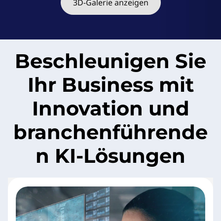
k
3D-Galerie anzeigen
A
g
Beschleunigen Sie
i
Ihr Business mit
l
Innovation und
e
M
branchenführende
X
n KI-Lösungen
S
e
r