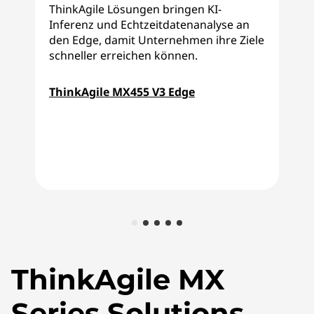
ThinkAgile Lösungen bringen KI-
Inferenz und Echtzeitdatenanalyse an
F
den Edge, damit Unternehmen ihre Ziele
T
schneller erreichen können.
d
A
ThinkAgile MX455 V3 Edge
z
A
M
ThinkAgile MX
Series Solutions