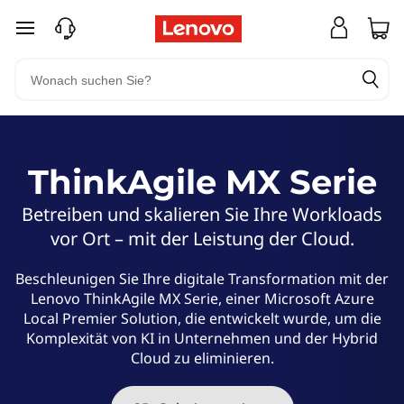
L
zum Hauptinhalt springen
e
n
o
v
ThinkAgile MX Serie
o
Betreiben und skalieren Sie Ihre Workloads
vor Ort – mit der Leistung der Cloud.
T
Beschleunigen Sie Ihre digitale Transformation mit der
h
Lenovo ThinkAgile MX Serie, einer Microsoft Azure
Local Premier Solution, die entwickelt wurde, um die
i
Komplexität von KI in Unternehmen und der Hybrid
Cloud zu eliminieren.
n