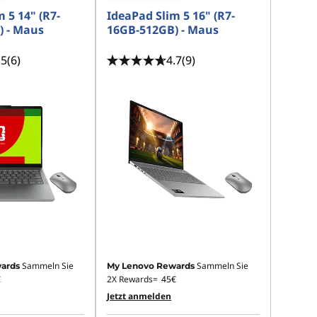
 5 14" (R7-
IdeaPad Slim 5 16" (R7-
) - Maus
16GB-512GB) - Maus
.5
(6)
4.7
(9)
Sammeln Sie
Sammeln Sie
ards
My Lenovo Rewards
€
2X Rewards=
45€
Jetzt anmelden