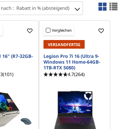
 nach :
Rabatt in % (absteigend)
n
Vergleichen
VERSANDFERTIG
1 16" (R7-32GB-
Legion Pro 7i 16 (Ultra 9-
Windows 11 Home-64GB-
1TB-RTX 5080)
.3
(101)
4.7
(264)