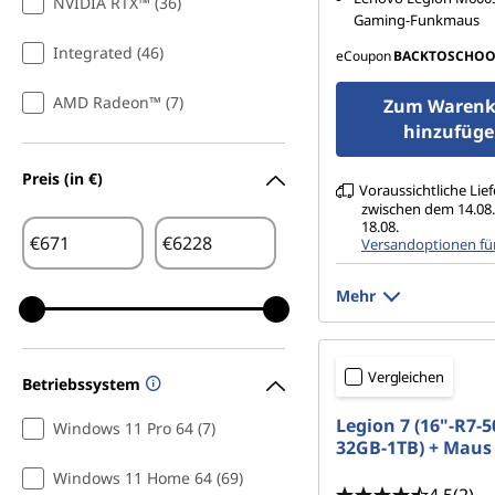
NVIDIA RTX™ (36)
Gaming-Funkmaus
Integrated (46)
eCoupon
BACKTOSCHOO
AMD Radeon™ (7)
Zum Warenk
hinzufüg
Preis (in €)
Voraussichtliche Lie
zwischen dem 14.08
18.08.
€
€
Versandoptionen fü
Mehr
Vergleichen
Betriebssystem
Legion 7 (16"-R7-5
Windows 11 Pro 64 (7)
32GB-1TB) + Maus
Windows 11 Home 64 (69)
4.5
(2)