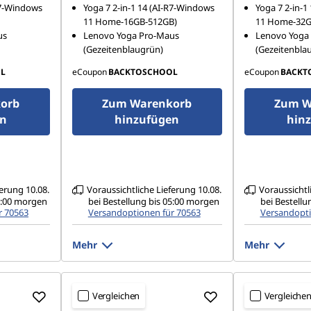
OLED, spiegelnd, Touch, HDR
CI-P3, 1100
True Black,
-R7-Windows
Yoga 7 2-in-1 14 (AI-R7-Windows
Yoga 7 2-in-1
500 True Black, 100% DCI-P3,
l)/500
cd/m², 120 
11 Home-16GB-512GB)
11 Home-32G
400 cd/m², 60 Hz, glas
r Einsatz),
us
Lenovo Yoga Pro-Maus
Lenovo Yoga
(Gezeitenblaugrün)
(Gezeitenbla
L
eCoupon
BACKTOSCHOOL
eCoupon
BACKT
orb
Zum Warenkorb
Zum W
en
hinzufügen
hin
ferung 10.08.
Voraussichtliche Lieferung 10.08.
Voraussichtl
05:00 morgen
bei Bestellung bis 05:00 morgen
bei Bestellu
r 70563
Versandoptionen für 70563
Versandopti
Mehr
Mehr
Vergleichen
Vergleiche