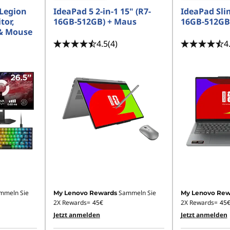
 Legion
IdeaPad 5 2-in-1 15" (R7-
IdeaPad Slim
tor,
16GB-512GB) + Maus
16GB-512GB
& Mouse
4.5
(4)
4
mmeln Sie
Sammeln Sie
My Lenovo Rewards
My Lenovo Rew
2X Rewards=
45€
2X Rewards=
45
Jetzt anmelden
Jetzt anmelden