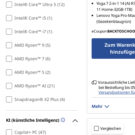
True Black, 100% D
Yoga 7 2-in-1 14 (AI
Intel® Core™ Ultra 5 (12)
cd/m² (HDR maxima
11 Home-32GB-1TB)
cd/m² (SDR normale
Lenovo Yoga Pro-Ma
120 Hz, glas
Intel® Core™ i5 (1)
(Gezeitenblaugrün)
Intel® Core™ i7 (1)
eCoupon
BACKTOSCHOO
Zum Warenk
AMD Ryzen™ 9 (5)
hinzufüg
AMD Ryzen™ 7 (6)
AMD Ryzen™ 5 (2)
Voraussichtliche Lie
AMD Ryzen™ AI (21)
bei Bestellung bis 
Versandoptionen fü
Snapdragon® X2 Plus (4)
Mehr
KI (künstliche Intelligenz)
Vergleichen
Copilot+ PC (47)