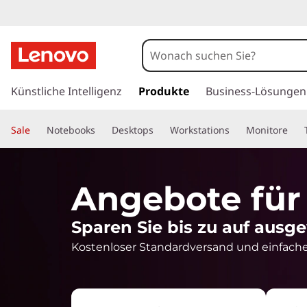
L
a
p
z
u
Künstliche Intelligenz
Produkte
Business-Lösungen
t
m
H
o
Sale
Notebooks
Desktops
Workstations
Monitore
a
u
p
p
t
A
Angebote für
i
n
n
Sparen Sie bis zu auf ausg
h
a
g
Kostenloser Standardversand und einfache
l
t
e
s
p