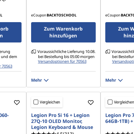
L
eCoupon
BACKTOSCHOOL
eCoupon
BACKT
orb
Zum Warenkorb
Zum W
en
hinzufügen
hin
ferung
Voraussichtliche Lieferung 10.08.
Voraussichtl
. und dem
bei Bestellung bis 05:00 morgen
bei Bestellu
Versandoptionen für 70563
Versandopti
r 70563
Mehr
Mehr
Vergleichen
Vergleiche
060-
Legion Pro 5i 16 + Legion
Legion Pro 7
27Q-10 OLED Monitor,
64GB-1TB) 
Legion Keyboard & Mouse
4.5
(313)
4