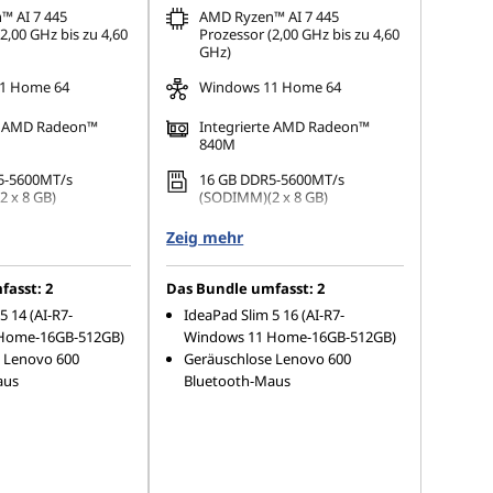
™ AI 7 445
AMD Ryzen™ AI 7 445
2,00 GHz bis zu 4,60
Prozessor (2,00 GHz bis zu 4,60
GHz)
1 Home 64
Windows 11 Home 64
te AMD Radeon™
Integrierte AMD Radeon™
840M
5-5600MT/s
16 GB DDR5-5600MT/s
 x 8 GB)
(SODIMM)(2 x 8 GB)
 M.2 2242 PCIe 4.0
512 GB SSD M.2 2242 PCIe 4.0
Zeig mehr
QLC
(1920 x 1200),
16" WUXGA (1920 x 1200),
asst: 2
Das Bundle umfasst: 2
gelnd, Non-Touch,
OLED, spiegelnd, Non-Touch,
5 14 (AI-R7-
IdeaPad Slim 5 16 (AI-R7-
ue Black, 100% DCI-
100% DCI-P3, 300 cd/m², 60 Hz
Home-16GB-512GB)
Windows 11 Home-16GB-512GB)
m², 60 Hz
 Lenovo 600
Geräuschlose Lenovo 600
aus
Bluetooth-Maus