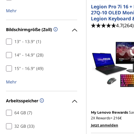
Legion Pro 7i 16 +
Mehr
27Q-10 OLED Moni
Legion Keyboard 
4.7
(264)
Bildschirmgröße (Zoll)
13" - 13.9" (1)
14" - 14.9" (28)
15" - 16.9" (49)
Mehr
Arbeitsspeicher
64 GB (7)
Sa
My Lenovo Rewards
2X Rewards=
216€
Jetzt anmelden
32 GB (33)