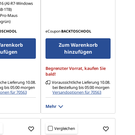
16" WQXGA (2560 x 1600),
 100% DCI-P3, 500
 16 (AI-R7-Windows
OLED, spiegelnd, Non-Touch,
Hz, glas
B-1TB)
HDR 1000 True Black, 100%
DCI-P3, 500 cd/m², 240 Hz, Low
 Pro-Maus
Blue Light
ugrün)
OSCHOOL
eCoupon
BACKTOSCHOOL
arenkorb
Zum Warenkorb
zufügen
hinzufügen
Begrenzter Vorrat, kaufen Sie
bald!
iche Lieferung 10.08.
Voraussichtliche Lieferung 10.08.
ng bis 05:00 morgen
bei Bestellung bis 05:00 morgen
onen für 70563
Versandoptionen für 70563
Mehr
n
Vergleichen