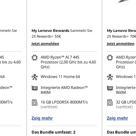
mmeln Sie
Sammeln Sie
My Lenovo Rewards
My Lenovo Rew
2X Rewards=
55€
2X Rewards=
70
Jetzt anmelden
Jetzt anmelden
45
AMD Ryzen™ AI 7 445
AMD Ryzen
 bis zu 4,60
Prozessor (2,00 GHz bis zu 4,60
Prozessor (
GHz)
GHz)
 64
Windows 11 Home 64
Windows 1
Radeon™
Integrierte AMD Radeon™
Integrier
840M
860M
00MT/s
16 GB LPDDR5X-8000MT/s
32 GB LPD
(verlötet)
(verlötet)
PCIe 4.0 QLC
512 GB SSD M.2 2242 PCIe 4.0
1 TB SSD M
Zeig mehr
Zeig mehr
QLC
00), OLED,
16" 2,8K (2
14" WUXGA (1920 x 1200),
Das Bundle umfasst: 2
Das Bundle umf
HDR 1000
spiegelnd,