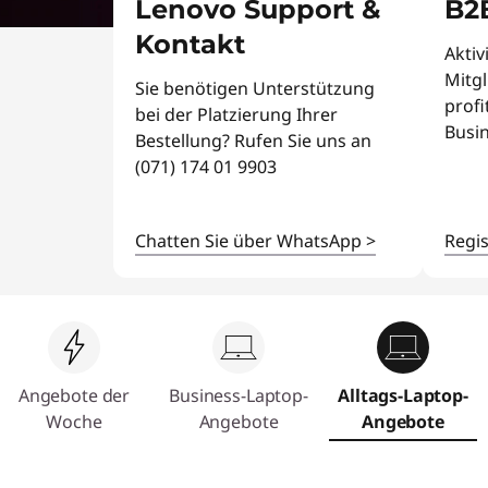
b
Lenovo Support &
B2
r
o
i
Kontakt
Aktiv
n
Mitgl
t
g
Sie benötigen Unterstützung
profi
e
bei der Platzierung Ihrer
Busi
e
n
Bestellung? Rufen Sie uns an
(071) 174 01 9903
|
N
Chatten Sie über WhatsApp
>
Regi
o
t
e
Angebote der
Business-Laptop-
Alltags-Laptop-
b
Woche
Angebote
Angebote
o