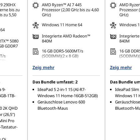
 9 290HX
AMD Ryzen™ AI 7 445
AMD Ryzen
erne bis zu
Prozessor (2,00 GHz bis zu 4,60
Prozessor (
s zu 5,50
GHz)
GHz)
Windows 11 Home 64
Windows 1
 64
Integrierte AMD Radeon™
Integrier
RTX™ 5080
840M
840M
GB GDDR7
16 GB DDR5-5600MT/s
16 GB DDR
T/s
(SODIMM)(2 x 8 GB)
(SODIMM)(2
GB)
512 GB SSD M.2 2242 PCIe 4.0
512 GB SSD
Zeig mehr
Zeig mehr
PCIe 5.0
QLC
QLC
15,3" WUXGA (1920 x 1200),
14" WUXGA 
Das Bundle umfasst: 2
Das Bundle umf
1600),
IPS, spiegelnd, Touch, 45%
OLED, spie
a 9-
IdeaPad 5 2-in-1 15 (AI-R7-
IdeaPad Slim 
on-Touch,
NTSC, 400 cd/m², 60 Hz, glas
HDR 500 Tr
GB-1TB-
Windows 11 Home-16GB-512GB)
Windows 11 
ck, 100%
P3, 400 cd/
 240 Hz, Low
Geräuschlose Lenovo 600
Geräuschlose
10 2K QHD
Bluetooth-Maus
Bluetooth-M
 (26,5")
Mini Pro
Tastatur-
 Qi