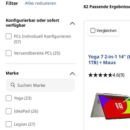
Filter
Alles reduzieren
o
82
Passende Ergebniss
k
Konfigurierbar oder sofort
verfügbar
A
Vergleichen
PCs Individuell Konfigurieren
(57)
n
Versandbereite PCs (25)
g
Yoga 7 2-in-1 14" 
1TB) + Maus
e
Marke
4.6
(9)
b
o
Yoga (23)
t
IdeaPad (26)
e
Legion (27)