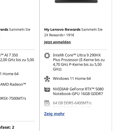
Sammeln Sie
Sammeln Sie
ards
My Lenovo Rewards
€
2X Rewards=
191€
Jetzt anmelden
™ AI 7 350
Intel® Core™ Ultra 9 290HX
2,00 GHz bis zu 5,00
Plus Prozessor (E-Kerne bis zu
4,70 GHz P-Kerne bis zu 5,50
GHz)
1 Home 64
Windows 11 Home 64
te AMD Radeon™
NVIDIA® GeForce RTX™ 5080
Notebook-GPU 16GB GDDR7
DR5X-7500MT/s
64 GB DDR5-6400MT/s
(CSODIMM)(2 x 32 GB)
.2 2242 PCIe 4.0 TLC
Zeig mehr
1 TB SSD M.2 2280 PCIe 5.0
Performance TLC
880 x 1800), OLED,
asst: 2
 Touch, HDR 1000