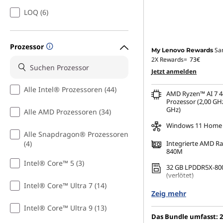
LOQ (6)
Prozessor
Sa
My Lenovo Rewards
2X Rewards=
73€
Jetzt anmelden
Alle Intel® Prozessoren (44)
AMD Ryzen™ AI 7 4
Prozessor (2,00 GHz
GHz)
Alle AMD Prozessoren (34)
Windows 11 Home
Alle Snapdragon® Prozessoren
(4)
Integrierte AMD 
840M
Intel® Core™ 5 (3)
32 GB LPDDR5X-80
(verlötet)
Intel® Core™ Ultra 7 (14)
1 TB SSD M.2 2242 
Zeig mehr
Intel® Core™ Ultra 9 (13)
14" 2,8K (2880 x 18
Das Bundle umfasst: 2
spiegelnd, Touch, 