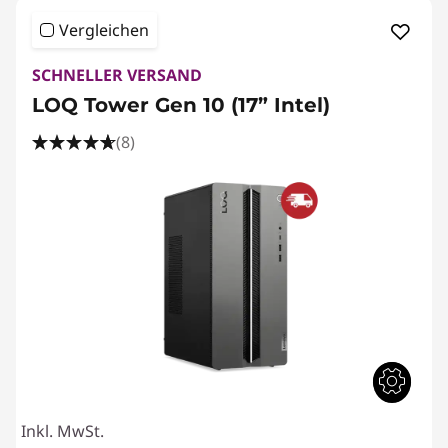
o
Vergleichen
p
SCHNELLER VERSAND
s
LOQ Tower Gen 10 (17” Intel)
&
(8)
K
o
m
p
l
e
t
Inkl. MwSt.