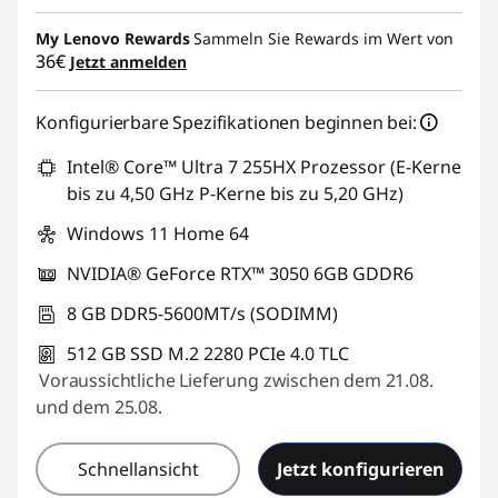
t
My Lenovo Rewards
Sammeln Sie Rewards im Wert von
36€
Jetzt anmelden
-
Konfigurierbare Spezifikationen beginnen bei:
S
Intel® Core™ Ultra 7 255HX Prozessor (E-Kerne
e
bis zu 4,50 GHz P-Kerne bis zu 5,20 GHz)
t
Windows 11 Home 64
s
NVIDIA® GeForce RTX™ 3050 6GB GDDR6
8 GB DDR5-5600MT/s (SODIMM)
i
512 GB SSD M.2 2280 PCIe 4.0 TLC
m
Voraussichtliche Lieferung zwischen dem 21.08.
und dem 25.08.
A
n
Schnellansicht
Jetzt konfigurieren