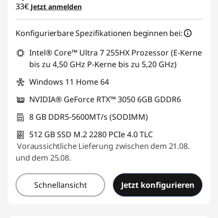
33€
Jetzt anmelden
a
m
Konfigurierbare Spezifikationen beginnen bei:
i
Intel® Core™ Ultra 7 255HX Prozessor (E-Kerne
bis zu 4,50 GHz P-Kerne bis zu 5,20 GHz)
n
Windows 11 Home 64
g
NVIDIA® GeForce RTX™ 3050 6GB GDDR6
D
8 GB DDR5-5600MT/s (SODIMM)
e
512 GB SSD M.2 2280 PCIe 4.0 TLC
Voraussichtliche Lieferung zwischen dem 21.08.
s
und dem 25.08.
k
Schnellansicht
Jetzt konfigurieren
t