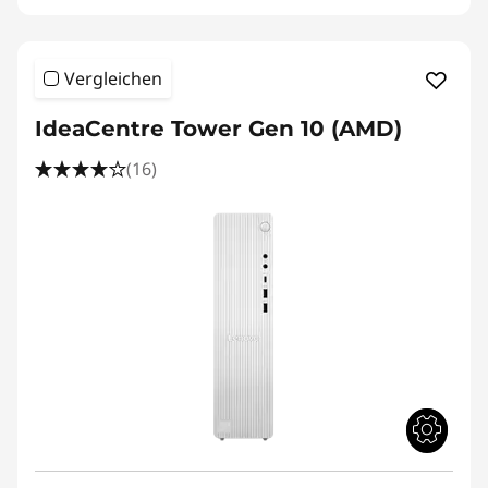
g
e
Vergleichen
b
IdeaCentre Tower Gen 10 (AMD)
o
(16)
t