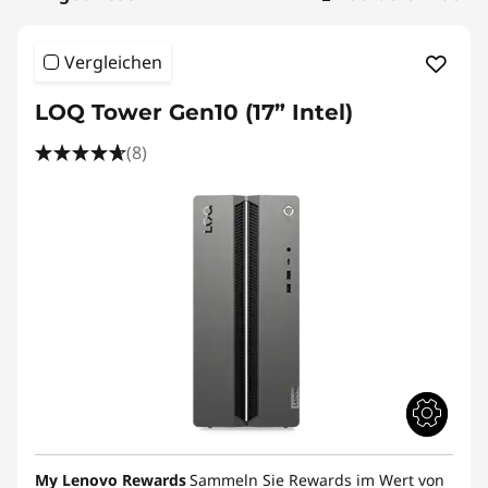
u
f
Vergleichen
e
LOQ Tower Gen10 (17” Intel)
n
(8)
:
B
e
s
t
e
G
My Lenovo Rewards
Sammeln Sie Rewards im Wert von