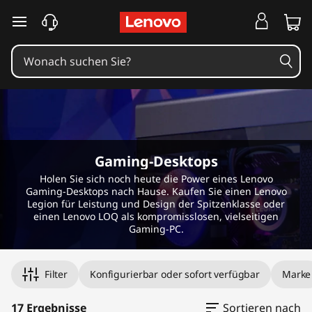
G
a
m
i
n
g
Gaming-Desktops
Holen Sie sich noch heute die Power eines Lenovo
P
Gaming-Desktops nach Hause. Kaufen Sie einen Lenovo
Legion für Leistung und Design der Spitzenklasse oder
C
einen Lenovo LOQ als kompromisslosen, vielseitigen
Gaming-PC.
k
Filter
Konfigurierbar oder sofort verfügbar
Marke
a
17 Ergebnisse
Sortieren nach