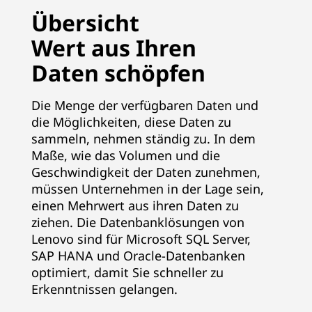
n
Übersicht
Wert aus Ihren
o
Daten schöpfen
v
o
Die Menge der verfügbaren Daten und
die Möglichkeiten, diese Daten zu
S
sammeln, nehmen ständig zu. In dem
Maße, wie das Volumen und die
e
Geschwindigkeit der Daten zunehmen,
müssen Unternehmen in der Lage sein,
r
einen Mehrwert aus ihren Daten zu
ziehen. Die Datenbanklösungen von
v
Lenovo sind für Microsoft SQL Server,
e
SAP HANA und Oracle-Datenbanken
optimiert, damit Sie schneller zu
r
Erkenntnissen gelangen.