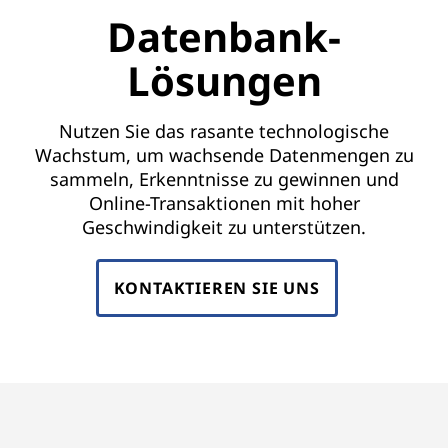
l
Datenbank-
u
Lösungen
t
i
Nutzen Sie das rasante technologische
Wachstum, um wachsende Datenmengen zu
o
sammeln, Erkenntnisse zu gewinnen und
Online-Transaktionen mit hoher
n
Geschwindigkeit zu unterstützen.
s
KONTAKTIEREN SIE UNS
o
n
L
e