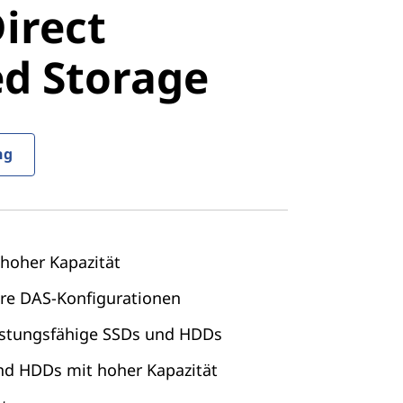
irect
 Storage
d Storage
ng
hoher Kapazität
bare DAS-Konfigurationen
istungsfähige SSDs und HDDs
nd HDDs mit hoher Kapazität