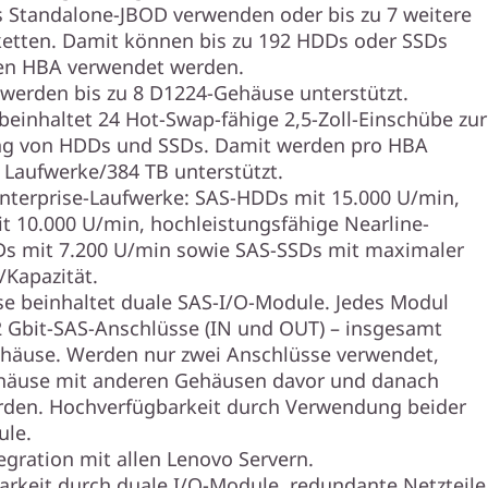
s Standalone-JBOD verwenden oder bis zu 7 weitere
etten. Damit können bis zu 192 HDDs oder SSDs
nen HBA verwendet werden.
 werden bis zu 8 D1224-Gehäuse unterstützt.
beinhaltet 24 Hot-Swap-fähige 2,5-Zoll-Einschübe zur
ng von HDDs und SSDs. Damit werden pro HBA
Laufwerke/384 TB unterstützt.
nterprise-Laufwerke: SAS-HDDs mit 15.000 U/min,
 10.000 U/min, hochleistungsfähige Nearline-
Ds mit 7.200 U/min sowie SAS-SSDs mit maximaler
Kapazität.
e beinhaltet duale SAS-I/O-Module. Jedes Modul
2 Gbit-SAS-Anschlüsse (IN und OUT) – insgesamt
häuse. Werden nur zwei Anschlüsse verwendet,
häuse mit anderen Gehäusen davor und danach
rden. Hochverfügbarkeit durch Verwendung beider
ule.
egration mit allen Lenovo Servern.
rkeit durch duale I/O-Module, redundante Netzteile