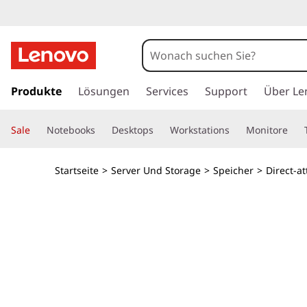
D
1
2
z
u
Produkte
Lösungen
Services
Support
Über Le
2
m
H
4
Sale
Notebooks
Desktops
Workstations
Monitore
a
u
D
p
Startseite
>
Server Und Storage
>
Speicher
>
Direct-a
t
i
i
n
r
h
a
e
l
t
c
s
p