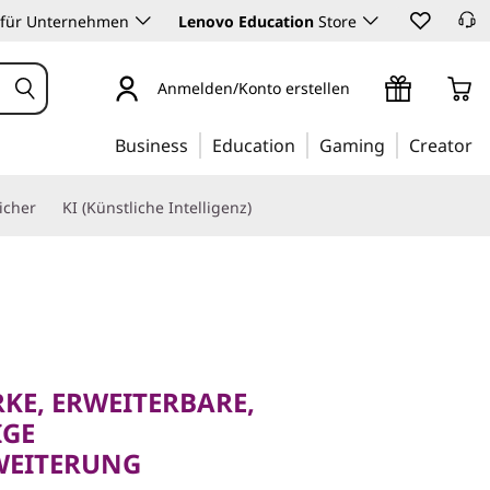
 für Unternehmen
Lenovo Education
Store
Anmelden/Konto erstellen
Business
Education
Gaming
Creator
icher
KI (Künstliche Intelligenz)
, ERWEITERBARE,
KE, ERWEITERBARE,
ITERUNG
IGE
rect
WEITERUNG