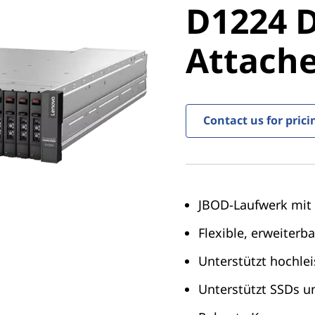
D1224 D
Attached
Attache
Contact us for prici
JBOD-Laufwerk mit 
Flexible, erweiter
Unterstützt hochle
Unterstützt SSDs u