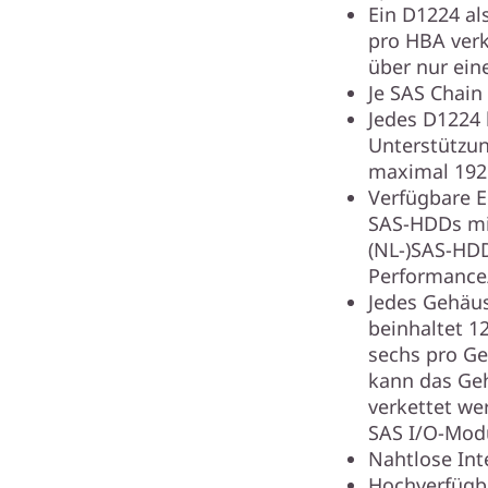
Ein D1224 al
pro HBA verk
über nur ei
Je SAS Chain
Jedes D1224 
Unterstützu
maximal 192 
Verfügbare E
SAS-HDDs mit
(NL-)SAS-HD
Performance/
Jedes Gehäus
beinhaltet 1
sechs pro Ge
kann das Ge
verkettet we
SAS I/O-Mod
Nahtlose Int
Hochverfügba