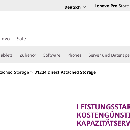
Lenovo Pro
Store
Deutsch
novo
Sale
Tablets
Zubehör
Software
Phones
Server und Datenspe
ttached Storage
>
D1224 Direct Attached Storage
LEISTUNGSSTARKE
KOSTENGÜNSTIGE
LEISTUNGSSTAR
KAPAZITÄTSERWE
KOSTENGÜNST
D1224 Di
KAPAZITÄTSER