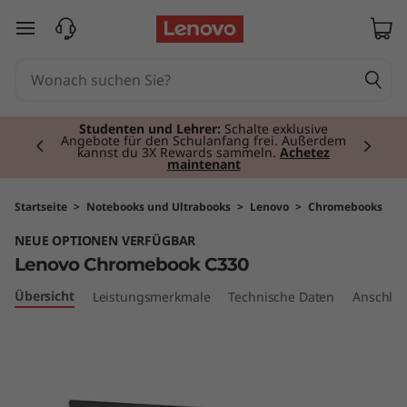
L
zum Hauptinhalt springen
e
n
Currently displaying item 2 of 3
o
Studenten und Lehrer:
Schalte exklusive
Angebote für den Schulanfang frei. Außerdem
kannst du 3X Rewards sammeln.
Achetez
maintenant
v
o
Startseite
>
Notebooks und Ultrabooks
>
Lenovo
>
Chromebooks
NEUE OPTIONEN VERFÜGBAR
C
Lenovo Chromebook C330
h
Übersicht
Leistungsmerkmale
Technische Daten
Anschlüs
r
o