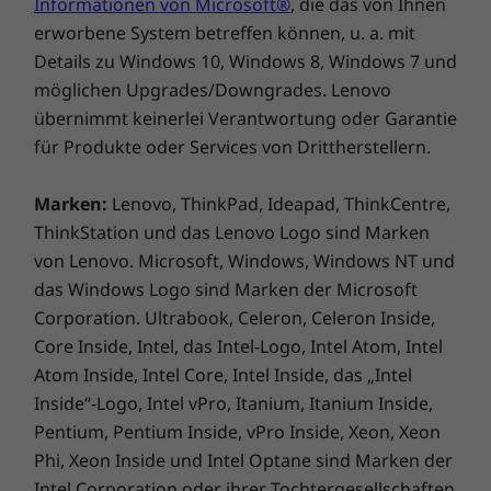
Informationen von Microsoft®
, die das von Ihnen
erworbene System betreffen können, u. a. mit
Details zu Windows 10, Windows 8, Windows 7 und
möglichen Upgrades/Downgrades. Lenovo
übernimmt keinerlei Verantwortung oder Garantie
für Produkte oder Services von Drittherstellern.
Marken:
Lenovo, ThinkPad, Ideapad, ThinkCentre,
ThinkStation und das Lenovo Logo sind Marken
von Lenovo. Microsoft, Windows, Windows NT und
das Windows Logo sind Marken der Microsoft
Corporation. Ultrabook, Celeron, Celeron Inside,
Core Inside, Intel, das Intel-Logo, Intel Atom, Intel
Neue Apps verfügbar
Atom Inside, Intel Core, Intel Inside, das „Intel
Inside“-Logo, Intel vPro, Itanium, Itanium Inside,
Die neuesten Google Play Store-Apps für
Pentium, Pentium Inside, vPro Inside, Xeon, Xeon
Arbeit oder Spiel sind nicht auf Ihr Smartphone
Phi, Xeon Inside und Intel Optane sind Marken der
beschränkt. Genießen Sie das Beste, das
Intel Corporation oder ihrer Tochtergesellschaften