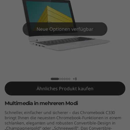
m
e
b
Neue Optionen verfügbar
o
o
k
Lenovo Chromebook C330
C
+8
3
Ähnliches Produkt kaufen
3
Multimedia in mehreren Modi
0
Schneller, einfacher und sicherer – das Chromebook C330
bringt Ihnen die neuesten Chromebook-Funktionen in einem
schlanken, eleganten und robusten Convertible-Design in
„Champagnergold“ oder „Schneeweiß“. Das Convertible-