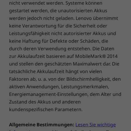
nicht verwendet werden. Systeme können
gestartet werden, die unautorisierten Akkus
Rundum Chrome
werden jedoch nicht geladen. Lenovo übernimmt
Setup nicht nötig – melden Sie sich einfach mit
keine Verantwortung für die Sicherheit oder
Ihrem Google-Konto an und erleben Sie einen
Leistungsfähigkeit nicht autorisierter Akkus und
völlig neuartigen Convertible-Laptop für alles,
keine Haftung für Defekte oder Schäden, die
was Sie gerne tun. Das Chromebook C330
durch deren Verwendung entstehen. Die Daten
steht für eine hohe Benutzerfreundlichkeit,
zur Akkulaufzeit basieren auf MobileMark® 2014
integrierten Virenschutz und eine lange
und stellen den geschätzten Maximalwert dar. Die
Akkulaufzeit. Bleiben Sie stets synchronisiert
tatsächliche Akkulaufzeit hängt von vielen
mit Ihren Android Smartphones und Tablets –
Faktoren ab, u. a. von der Bildschirmhelligkeit, den
einfach mit allem, wo Sie mit Ihrem Google-
aktiven Anwendungen, Leistungsmerkmalen,
Konto angemeldet sind. So können Sie immer
Energiemanagement-Einstellungen, dem Alter und
auf Ihre Daten zugreifen, auch wenn Sie den
Laptop nicht zu Hand haben, während Ihre E-
Zustand des Akkus und anderen
Mails, Karten, Dokumente und Bilder sicher
kundenspezifischen Parametern.
lokal oder in der Cloud gespeichert sind.
Allgemeine Bestimmungen:
Lesen Sie wichtige