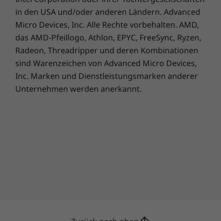
Google Ihnen anbieten kann – standardmäßig
in den USA und/oder anderen Ländern. Advanced
auf Ihrem Chromebook. Mit Apps, die sofort
Micro Devices, Inc. Alle Rechte vorbehalten. AMD,
nach der Anmeldung bereitstehen, haben Sie
das AMD-Pfeillogo, Athlon, EPYC, FreeSync, Ryzen,
Zugriff auf Google Play Musik, Spiele, Filme
und Bücher sowie auf YouTube, Google
Radeon, Threadripper und deren Kombinationen
Photos, Google Maps, Google Hangouts und
sind Warenzeichen von Advanced Micro Devices,
vieles mehr. Und zu guter Letzt: Das
Inc. Marken und Dienstleistungsmarken anderer
Chromebook C330 lässt sich unbegrenzt an
Unternehmen werden anerkannt.
Ihre täglichen Anforderungen anpassen – zum
Arbeiten, zum kreativen Gestalten, zum
Unterhalten oder einfach zum Spaß haben.