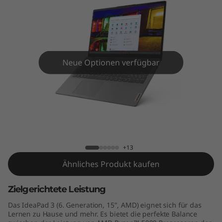
n
6
(
1
Neue Optionen verfügbar
5
"
IdeaPad 3 Gen 6 (15" AMD)
A
M
+13
Ähnliches Produkt kaufen
D
)
Zielgerichtete Leistung
Das IdeaPad 3 (6. Generation, 15", AMD) eignet sich für das
Lernen zu Hause und mehr. Es bietet die perfekte Balance