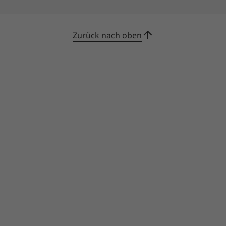
Die technischen Daten können je nach Region/Modell variieren.
Zurück nach oben