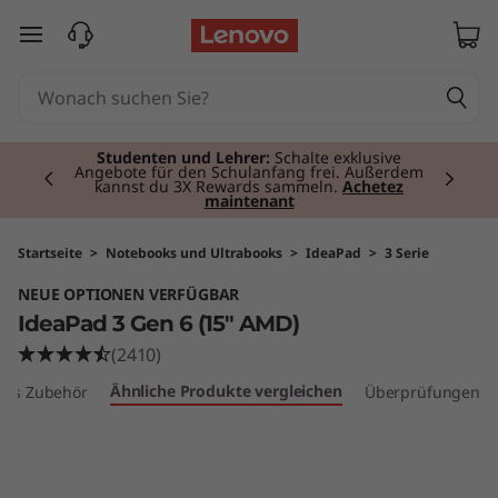
I
zum Hauptinhalt springen
d
e
Currently displaying item 2 of 3
a
Studenten und Lehrer:
Schalte exklusive
Angebote für den Schulanfang frei. Außerdem
kannst du 3X Rewards sammeln.
Achetez
maintenant
P
a
Startseite
>
Notebooks und Ultrabooks
>
IdeaPad
>
3 Serie
NEUE OPTIONEN VERFÜGBAR
d
IdeaPad 3 Gen 6 (15" AMD)
3
(2410)
Ähnliche Produkte vergleichen
les Zubehör
Überprüfungen
G
e