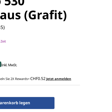
 530
us (Grafit)
85)
 Zeit
t
Inkl. MwSt.
CHF0.52
ln Sie 2X Rewards=
Jetzt anmelden
arenkorb legen