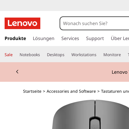
z
u
Produkte
Lösungen
Services
Support
Über Le
m
H
Sale
Notebooks
Desktops
Workstations
Monitore
a
u
Currently displaying item 2 of 3
p
Lenovo 
t
i
n
Startseite
>
Accessories and Software
>
Tastaturen u
h
a
l
t
s
p