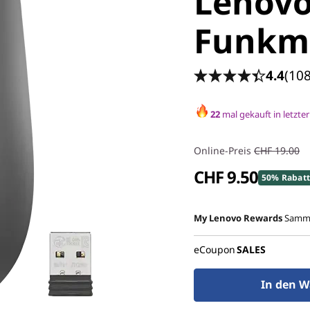
Lenovo
Funkma
4.4
(10
22
mal gekauft in letzter
Online-Preis
CHF 19.00
CHF 9.50
50% Rabat
My Lenovo Rewards
Samme
eCoupon
SALES
In den W