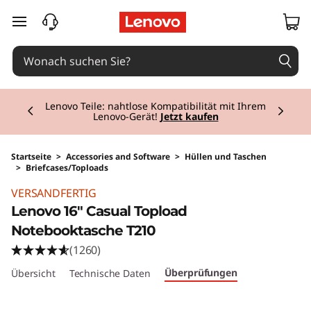
zum Hauptinhalt springen
Currently displaying item 3 of 3
Microsoft 365 jetzt 50 %
günstiger im
Warenkorb beim Kauf eines PCs – bis zum 30.
September
Startseite
>
Accessories and Software
>
Hüllen und Taschen
>
Briefcases/Toploads
Original Price 24.01 CHF Discounted Price 19.2
VERSANDFERTIG
Lenovo 16" Casual Topload
Notebooktasche T210
(1260)
Überprüfungen
Übersicht
Technische Daten