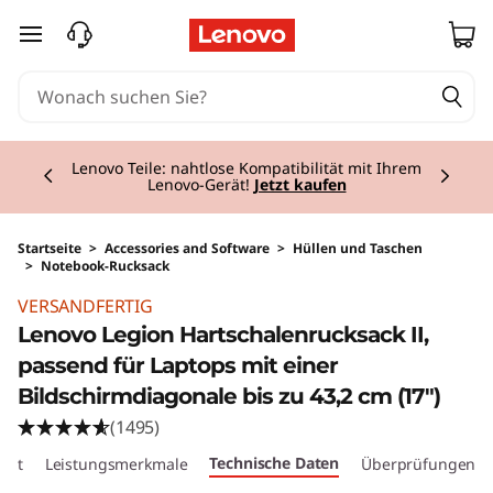
zum Hauptinhalt springen
Currently displaying item 2 of 3
Lenovo Teile: nahtlose Kompatibilität mit Ihrem
Lenovo-Gerät!
Jetzt kaufen
Startseite
>
Accessories and Software
>
Hüllen und Taschen
>
Notebook-Rucksack
Original Price 99.00 CHF Discounted Price 79
VERSANDFERTIG
Lenovo Legion Hartschalenrucksack II,
passend für Laptops mit einer
Bildschirmdiagonale bis zu 43,2 cm (17")
(1495)
Technische Daten
cht
Leistungsmerkmale
Überprüfungen