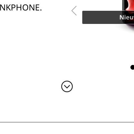
INKPHONE.
Nieu