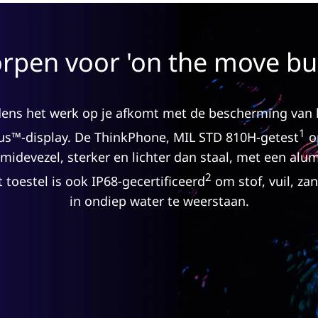
pen voor 'on the move bu
ijdens het werk op je afkomt met de bescherming van
1
tus™-display. De ThinkPhone, MIL STD 810H-getest
o
idevezel, sterker en lichter dan staal, met een al
2
t toestel is ook IP68-gecertificeerd
om stof, vuil, z
in ondiep water te weerstaan.