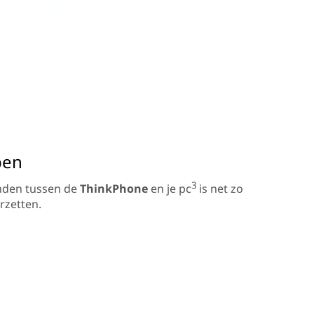
pen
3
nden tussen de
ThinkPhone
en je pc
is net zo
rzetten.