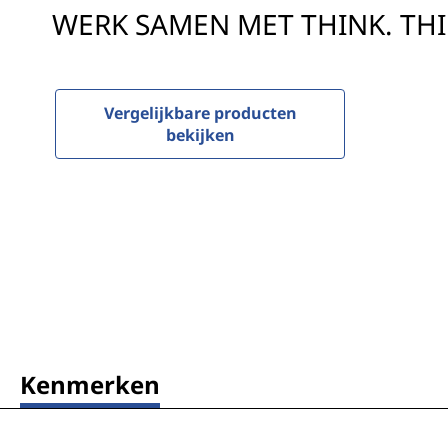
b
o
WERK SAMEN MET THINK. TH
y
u
d
M
Vergelijkbare producten
o
bekijken
t
o
r
o
l
Kenmerken
a