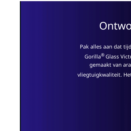
Ontwor
Pak alles aan dat t
®
Gorilla
Glass Vic
gemaakt van aram
vliegtuigkwaliteit. He