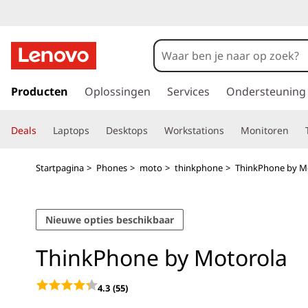
T
h
i
G
a
Producten
Oplossingen
Services
Ondersteuning
n
n
a
k
Deals
Laptops
Desktops
Workstations
Monitoren
a
r
P
d
Startpagina
>
Phones
>
moto
>
thinkphone
>
ThinkPhone by M
e
h
h
o
o
Nieuwe opties beschikbaar
o
f
n
ThinkPhone by Motorola
d
i
e
n
4.3
(55)
h