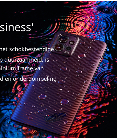
siness'
 het schokbestendige
p duurzaamheid, is
uminium frame van
and en onderdompeling