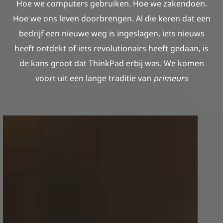
Hoe we computers gebruiken. Hoe we zakendoen.
Hoe we ons leven doorbrengen. Al die keren dat een
bedrijf een nieuwe weg is ingeslagen, iets nieuws
heeft ontdekt of iets revolutionairs heeft gedaan, is
de kans groot dat ThinkPad erbij was. We komen
voort uit een lange traditie van
primeurs