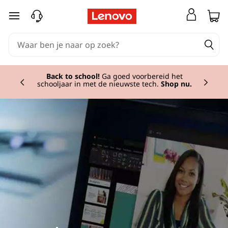
Ga naar de hoofdinhoud
Currently displaying item 1 of 2
Back to school!
Ga goed voorbereid het
schooljaar in met de nieuwste tech.
Shop nu.