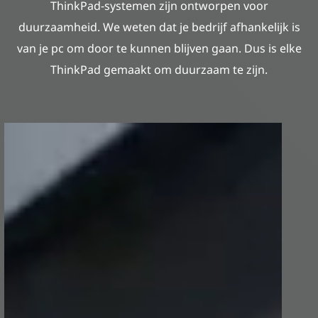
ThinkPad-systemen zijn ontworpen voor
duurzaamheid. We weten dat je bedrijf afhankelijk is
van je pc om door te kunnen blijven gaan. Dus is elke
ThinkPad gemaakt om duurzaam te zijn.