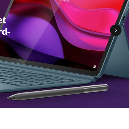
et
rd-