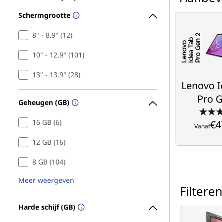
Schermgrootte
Lenovo 
Pro 
8" - 8.9" (12)
10" - 12.9" (101)
Ontworpen om
13" - 13.9" (28)
den
Lenovo I
€4
Vanaf
Pro 
Geheugen (GB)
16 GB (6)
€4
Vanaf
12 GB (16)
8 GB (104)
Meer weergeven
Filtere
Harde schijf (GB)