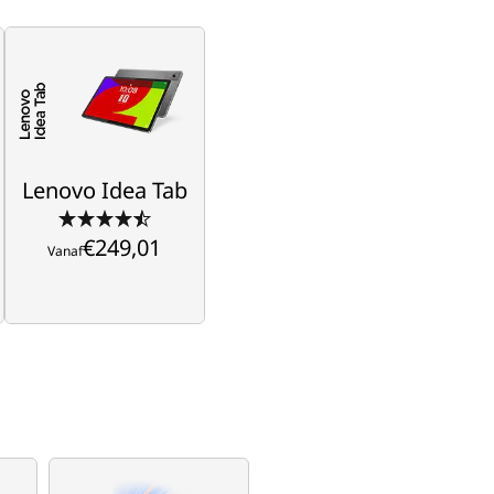
Lenovo Idea Tab
Boost je studie, versterk 
je spel
€249,01
Vanaf
Lenovo Idea Tab
€249,01
Vanaf