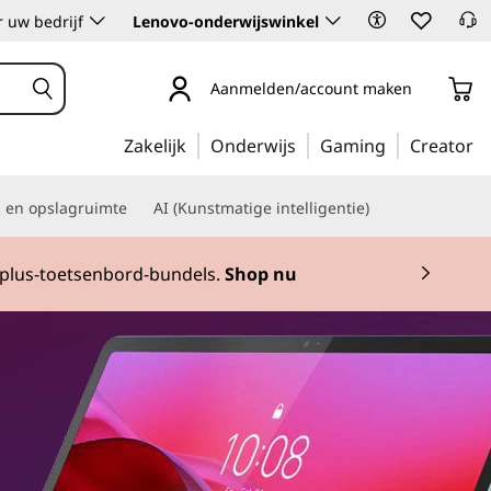
 uw bedrijf
Lenovo-onderwijswinkel
Aanmelden/account maken
Zakelijk
Onderwijs
Gaming
Creator
s en opslagruimte
AI (Kunstmatige intelligentie)
t-plus-toetsenbord-bundels.
Shop nu
 2