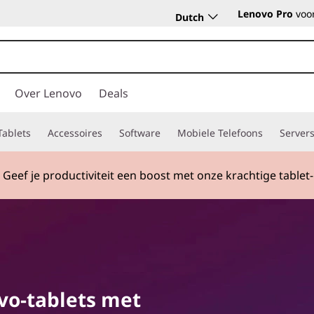
Lenovo Pro
voor
Dutch
Over Lenovo
Deals
Tablets
Accessoires
Software
Mobiele Telefoons
Server
Geef je productiviteit een boost met onze krachtige table
Currently displaying item 2 of
vo-tablets met