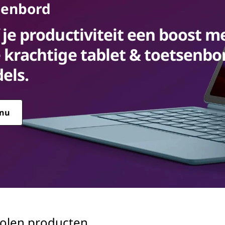
senbord
 je productiviteit een boost m
 krachtige tablet & toetsenbo
els.
 nu
olen producten