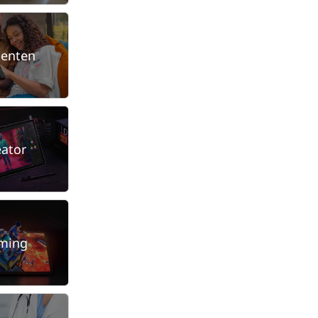
denten
eator
ming