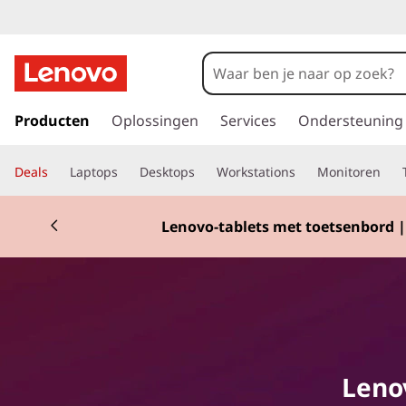
T
a
b
G
a
Producten
Oplossingen
Services
Ondersteuning
l
n
a
e
Deals
Laptops
Desktops
Workstations
Monitoren
a
r
t
d
Lenovo-tablets met toetsenbord |
e
t
h
o
e
o
f
n
d
i
n
Leno
h