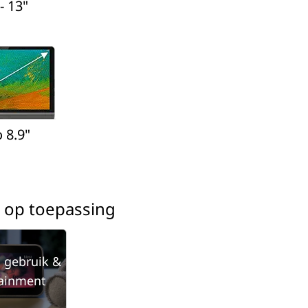
- 13"
o 8.9"
 op toepassing
s gebruik &
tainment