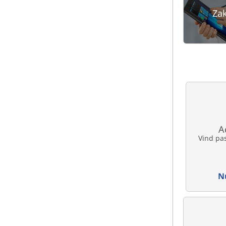
Zak
A
Vind pa
N