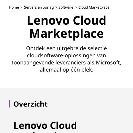
t
Home
Servers en opslag
Software
Cloud Marketplace
p
Lenovo Cloud
l
Marketplace
a
Ontdek een uitgebreide selectie
c
cloudsoftware-oplossingen van
e
toonaangevende leveranciers als Microsoft,
allemaal op één plek.
|
Overzicht
Lenovo Cloud