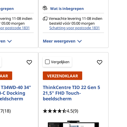
egrepen
Wat is inbegrepen
vering 11-08 indien
Verwachte levering 11-08 indien
r 05:00 morgen
besteld vóór 05:00 morgen
oor postcode 1831
Schatting voor postcode 1831
ven
Meer weergeven
Vergelijken
LAAR
VERZENDKLAAR
 T34WD-40 34"
ThinkCentre TIO 22 Gen 5
-C Docking
21,5" FHD Touch-
eldscherm
beeldscherm
.7
(18)
4.5
(9)