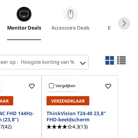
Monitor Deals
Accessoire Deals
Bundels
teer op :
Hoogste korting van %
Vergelijken
LAAR
VERZENDKLAAR
4C FHD 144Hz-
ThinkVision T24-40 23,8"
 (23,8")
FHD-beeldscherm
.7
(42)
4.3
(13)