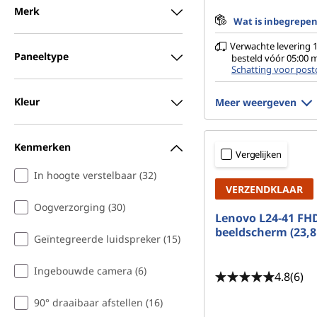
Merk
Wat is inbegrepe
Verwachte levering 1
Paneeltype
besteld vóór 05:00
Schatting voor post
Kleur
Meer weergeven
Kenmerken
Vergelijken
In hoogte verstelbaar (32)
VERZENDKLAAR
Oogverzorging (30)
Lenovo L24-41 FH
beeldscherm (23,8
Geïntegreerde luidspreker (15)
Ingebouwde camera (6)
4.8
(6)
90° draaibaar afstellen (16)