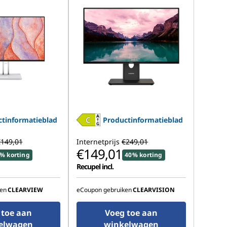
tinformatieblad
Productinformatieblad
149,01
Internetprijs
€249,01
€149,01
% korting
40% korting
Recupel incl.
en
CLEARVIEW
eCoupon gebruiken
CLEARVISION
 toe aan
Voeg toe aan
elwagen
winkelwagen