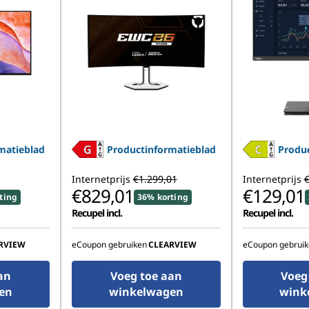
matieblad
Productinformatieblad
Produc
Internetprijs
€1.299,01
Internetprijs
€
€829,01
€129,01
ting
36% korting
Recupel incl.
Recupel incl.
RVIEW
eCoupon gebruiken
CLEARVIEW
eCoupon gebruik
an
Voeg toe aan
Voeg
en
winkelwagen
wink