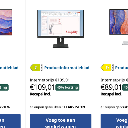
matieblad
Productinformatieblad
Produc
Internetprijs
€199,01
Internetprijs
€
€109,01
€89,01
ting
45% korting
40
Recupel incl.
Recupel incl.
RVIEW
eCoupon gebruiken
CLEARVISION
eCoupon gebruik
an
Voeg toe aan
Voeg
en
winkelwagen
wink