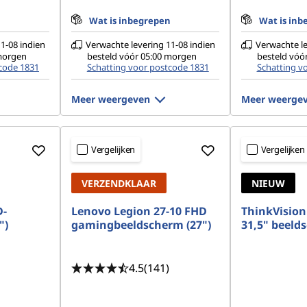
n
Wat is inbegrepen
Wat is inb
1-08 indien
Verwachte levering 11-08 indien
Verwachte le
 morgen
besteld vóór 05:00 morgen
besteld vóó
code 1831
Schatting voor postcode 1831
Schatting v
Meer weergeven
Meer weerge
Vergelijken
Vergelijken
VERZENDKLAAR
NIEUW
D-
Lenovo Legion 27-10 FHD
ThinkVision
")
gamingbeeldscherm (27")
31,5" beeld
4.5
(141)