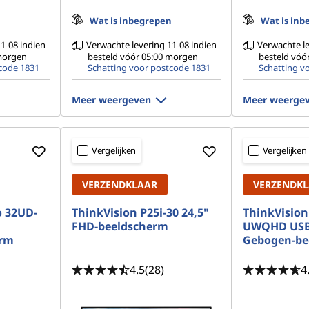
n
Wat is inbegrepen
Wat is inb
1-08 indien
Verwachte levering 11-08 indien
Verwachte le
 morgen
besteld vóór 05:00 morgen
besteld vóó
code 1831
Schatting voor postcode 1831
Schatting v
Meer weergeven
Meer weerge
Vergelijken
Vergelijken
VERZENDKLAAR
VERZENDK
o 32UD-
ThinkVision P25i-30 24,5"
ThinkVision
FHD-beeldscherm
UWQHD USB
erm
Gebogen-be
4.5
(28)
4