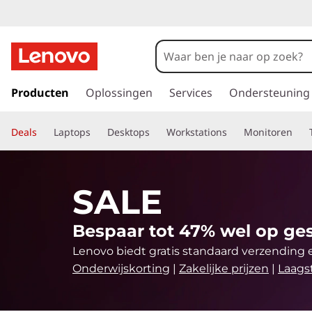
B
e
s
G
a
Producten
Oplossingen
Services
Ondersteuning
t
n
a
e
Deals
Laptops
Desktops
Workstations
Monitoren
a
r
a
d
e
a
SALE
h
o
n
Bespaar tot 47% wel op ges
o
f
b
Lenovo biedt gratis standaard verzending 
d
Onderwijskorting
|
Zakelijke prijzen
|
Laagst
i
i
n
h