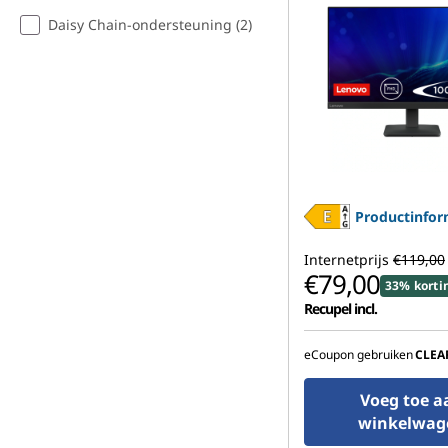
Daisy Chain-ondersteuning (2)
Productinfor
Internetprijs
€119,00
€79,00
33% korti
Recupel incl.
eCoupon gebruiken
CLEA
Voeg toe a
winkelwag