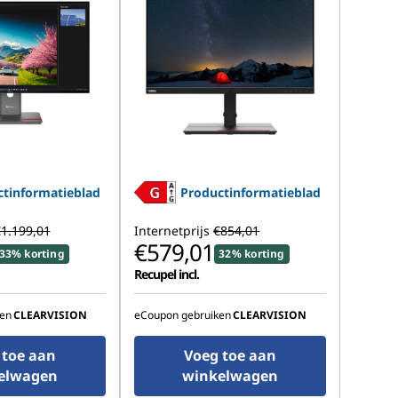
tinformatieblad
Productinformatieblad
1.199,01
Internetprijs
€854,01
€579,01
33% korting
32% korting
Recupel incl.
en
CLEARVISION
eCoupon gebruiken
CLEARVISION
 toe aan
Voeg toe aan
elwagen
winkelwagen