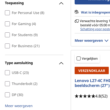
Toepassing
Wat is inbegrepe
For Personal Use (8)
Verwachte levering 1
For Gaming (4)
besteld vóór 05:00
Schatting voor post
For Students (9)
Meer weergeven
For Business (21)
Vergelijken
Type aansluiting
VERZENDKLAAR
USB-C (23)
Lenovo L27-4C FH
Thunderbolt (2)
beeldscherm (27")
DP (30)
4.8
(52)
Meer weergeven