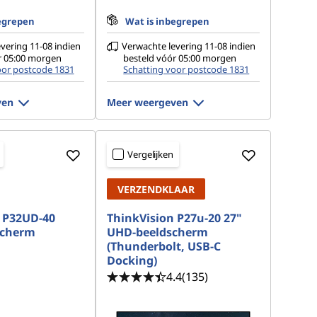
egrepen
Wat is inbegrepen
vering 11-08 indien
Verwachte levering 11-08 indien
r 05:00 morgen
besteld vóór 05:00 morgen
oor postcode 1831
Schatting voor postcode 1831
ven
Meer weergeven
Vergelijken
VERZENDKLAAR
 P32UD-40
ThinkVision P27u-20 27"
scherm
UHD-beeldscherm
(Thunderbolt, USB-C
Docking)
4.4
(135)