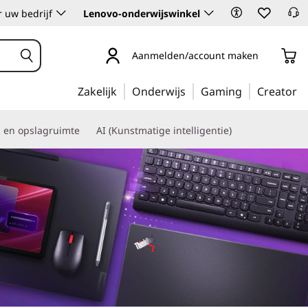
 uw bedrijf
Lenovo-onderwijswinkel
Aanmelden/account maken
Zakelijk
Onderwijs
Gaming
Creator
s en opslagruimte
AI (Kunstmatige intelligentie)