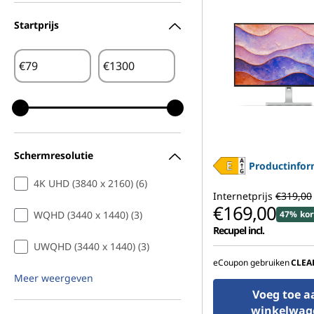
m
Startprijs
o
€
€
n
i
t
Schermresolutie
o
Productinfor
4K UHD (3840 x 2160) (6)
r
Internetprijs
€319,00
€169,00
WQHD (3440 x 1440) (3)
47% kor
s
Recupel incl.
UWQHD (3440 x 1440) (3)
eCoupon gebruiken
CLEA
Meer weergeven
Voeg toe a
winkelwag