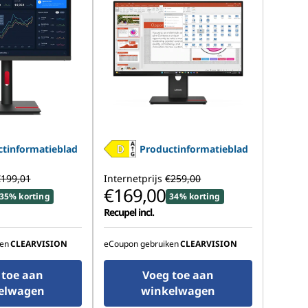
tinformatieblad
Productinformatieblad
199,01
Internetprijs
€259,00
€169,00
35% korting
34% korting
Recupel incl.
en
CLEARVISION
eCoupon gebruiken
CLEARVISION
 toe aan
Voeg toe aan
elwagen
winkelwagen