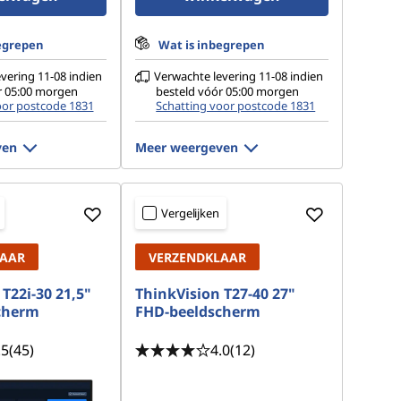
egrepen
Wat is inbegrepen
vering 11-08 indien
Verwachte levering 11-08 indien
r 05:00 morgen
besteld vóór 05:00 morgen
oor postcode 1831
Schatting voor postcode 1831
ven
Meer weergeven
Vergelijken
LAAR
VERZENDKLAAR
T22i-30 21,5"
ThinkVision T27-40 27"
cherm
FHD-beeldscherm
.5
(45)
4.0
(12)