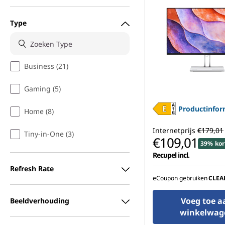
Type
Business (21)
Gaming (5)
Productinfor
Home (8)
Internetprijs
€179,01
Tiny-in-One (3)
€109,01
39% kor
Recupel incl.
Refresh Rate
eCoupon gebruiken
CLEA
Voeg toe a
Beeldverhouding
winkelwag