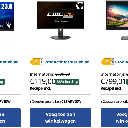
matieblad
Productinformatieblad
Produc
Internetprijs
€179,00
Internetprijs
€
€119,00
€799,01
ng
33% korting
Recupel incl.
Recupel incl.
RVIEW
eCoupon gebruiken
CLEARVIEW
eCoupon gebruik
an
Voeg toe aan
Voeg
en
winkelwagen
wink