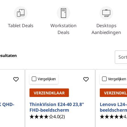
Tablet Deals
Workstation
Desktops
Deals
Aanbiedingen
sultaten
Sor
Vergelijken
Vergelijken
VERZENDKLAAR
VERZENDK
K QHD-
ThinkVision E24-40 23,8"
Lenovo L24-
FHD-beeldscherm
beeldscherm
4.0
(2)
4