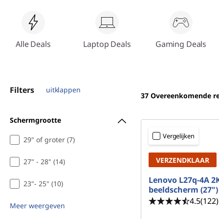
e
o
d
u
d
i
Alle Deals
Laptop Deals
Gaming Deals
n
g
Filters
uitklappen
37
Overeenkomende re
e
Schermgrootte
n
Vergelijken
29" of groter (7)
v
VERZENDKLAAR
27" - 28" (14)
o
Lenovo L27q-4A 2
23"- 25" (10)
o
beeldscherm (27")
4.5
(122)
Meer weergeven
r