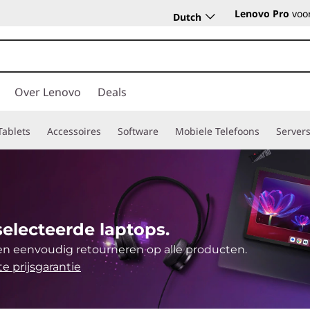
Lenovo Pro
voor
Dutch
Over Lenovo
Deals
Tablets
Accessoires
Software
Mobiele Telefoons
Server
electeerde laptops.
en eenvoudig retourneren op alle producten.
e prijsgarantie