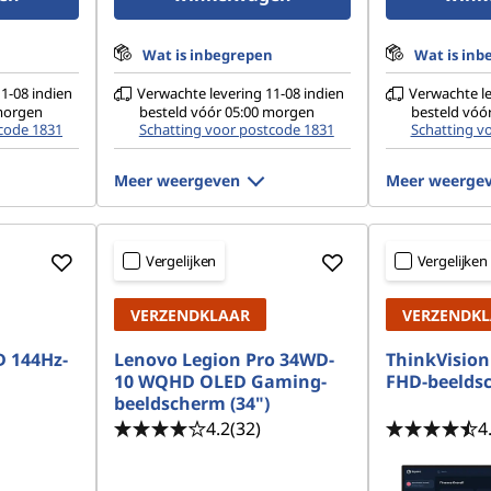
n
Wat is inbegrepen
Wat is inb
1-08 indien
Verwachte levering 11-08 indien
Verwachte le
 morgen
besteld vóór 05:00 morgen
besteld vóó
code 1831
Schatting voor postcode 1831
Schatting v
Meer weergeven
Meer weerge
Vergelijken
Vergelijken
VERZENDKLAAR
VERZENDK
D 144Hz-
Lenovo Legion Pro 34WD-
ThinkVision 
10 WQHD OLED Gaming-
FHD-beelds
beeldscherm (34")
4.2
(32)
4