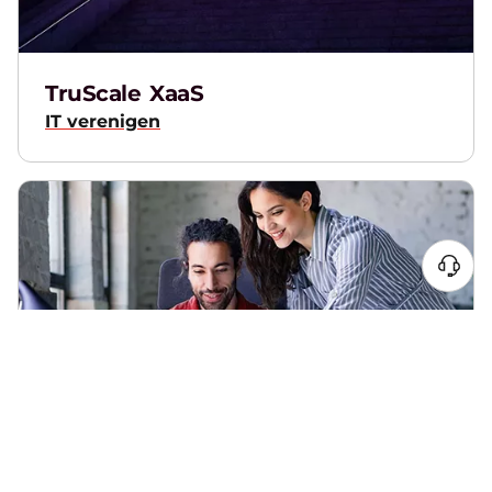
TruScale XaaS
IT verenigen
Lenovo AI-pc's