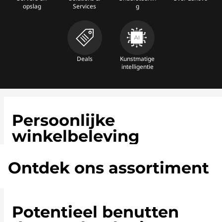
opslag
Services
g
Deals
Kunstmatige
intelligentie
Persoonlijke
winkelbeleving
Ontdek ons assortiment
Potentieel benutten