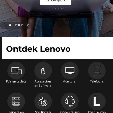
Ontdek Lenovo
Pc's en tablets
Accessoires
Monitoren
Telefoons
en Software
Servers en
Solutions &
Ondersteunin
Over Lenovo