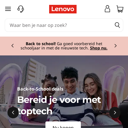
Ga naar de hoofdinhoud
Dunne en lichte pc's
| Kracht voor onderweg.
Shop nu
Currently displaying item 2 of
Back-to-School deals
Bereid je voor met
toptech
Nu kopen