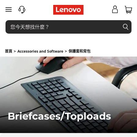
公
跳至主要內容
事
包
/
首頁
>
Accessories and Software
>
保護套和背包
頂
裝
式
公
Briefcases/Toploads
事
包