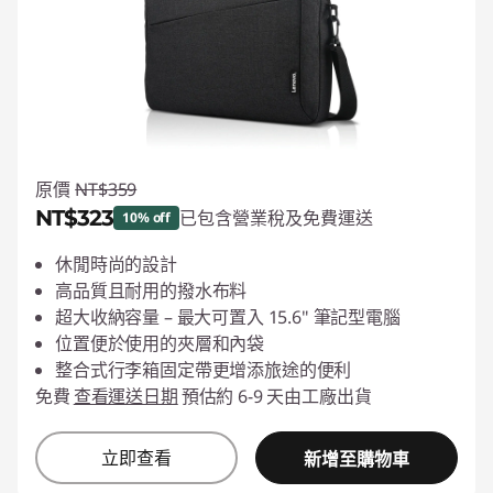
原價
NT$359
NT$323
已包含營業稅及免費運送
10% off
即時折扣： :
-NT$36
休閒時尚的設計
高品質且耐用的撥水布料
超大收納容量 – 最大可置入 15.6" 筆記型電腦
位置便於使用的夾層和內袋
整合式行李箱固定帶更增添旅途的便利
免費
查看運送日期
預估約 6-9 天由工廠出貨
立即查看
新增至購物車