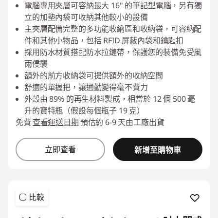
即時折扣： :
-NT$188
電腦專用夾層可容納最大 16" 的筆記型電腦，另有獨
立的加墊內袋可收納其他較小的設備
主夾層配備完整的多功能收納區和收納袋，可容納配
件和其他小物品，包括 RFID 屏蔽內袋和鑰匙扣
採用防水材質搭配防水拉鏈帶，保護您的裝備免受風
雨侵襲
額外的前方收納袋可提供額外的收納空間
舒適的單握把，讓通勤變得毫不費力
外殼由 89% 的再生材料製成，相當於 12 個 500 毫
升的寶特瓶（假設每個瓶子 19 克）
免費
查看運送日期
預估約 6-9 天由工廠出貨
立即查看
新增至購物車
比較