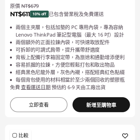
原價
NT$679
NT$611
已包含營業稅及免費運送
10% off
即時折扣： :
-NT$68
兩個主夾層，包括加墊的 PC 專用內袋，專為容納
Lenovo ThinkPad 筆記型電腦（最大 16 吋）設計
兩個額外的正面拉鍊內袋，可快速取放配件
可拆卸的可調式肩帶，提升攜帶舒適度
背板上配備行李箱固定帶，為旅途和通勤增添便利
容易抓握的拉鍊，方便您輕鬆打包和取出物品
經典黑色尼龍外層，灰色內襯，搭配經典紅色點綴
每個背包使用的材料相當於至少兩個回收的塑膠瓶
免費
查看運送日期
預估約 6-9 天由工廠出貨
立即查看
新增至購物車
比較