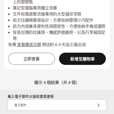
上的塑膠瓶
筆記型電腦專用獨立夾層
文件和電源整流器專用的大型儲存空間
前方拉鍊隔層袋設計，方便收納整理小巧配件
前方內袋兼具便利性與隱密性，方便收納手機或護照
容易拉開的拉鍊頭，觸感舒適握把，以及行李箱固定
帶
免費
查看運送日期
預估約 6-9 天由工廠出貨
立即查看
新增至購物車
顯示 4 個結果（共 4 個）
輸入電子郵件以接收寶貴更新
電子郵件