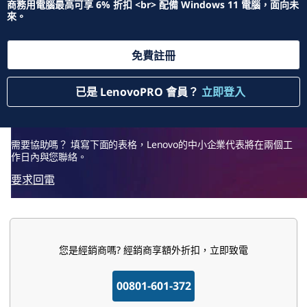
P
商務用電腦最高可享 6% 折扣 <br> 配備 Windows 11 電腦，面向未
來。
r
免費註冊
o
已是 LenovoPRO 會員？
立即登入
商
務
需要協助嗎？ 填寫下面的表格，Lenovo的中小企業代表將在兩個工
購
作日內與您聯絡。
要求回電
物
計
您是經銷商嗎? 經銷商享額外折扣，立即致電
劃
，
00801-601-372