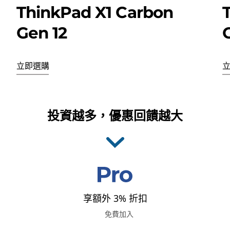
ThinkPad X1 Carbon
Gen 12
G
立即選購
I
t
投資越多，優惠回饋越大
e
m
1
o
f
4
享額外 3% 折扣
免費加入