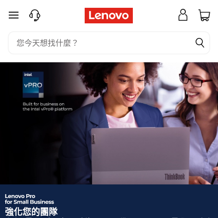
免
跳至主要內容
費
加
入
L
e
n
o
v
o
強化您的團隊