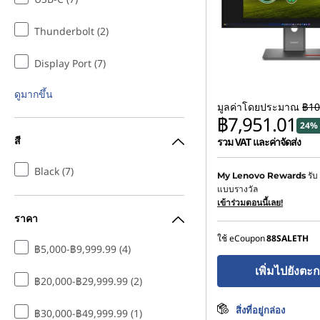
Thunderbolt (2)
Display Port (7)
ดูมากขึ้น
มูลค่าโดยประมาณ
฿10
฿7,951.01
24% 
สี
รวม VAT และค่าจัดส่ง
ประหยัดทันที :
-฿1,059.00
Black (7)
รับ
My Lenovo Rewards
แบบรางวัล
หรือ
เข้าร่วมตอนนี้เลย!
ราคา
การประหยัด eCoupon :
-
ใช้ eCoupon
88SALETH
*Savings cannot be c
฿5,000-฿9,999.99 (4)
เพิ่มไปยังตะก
฿20,000-฿29,999.99 (2)
สิ่งที่อยู่กล่อง
฿30,000-฿49,999.99 (1)