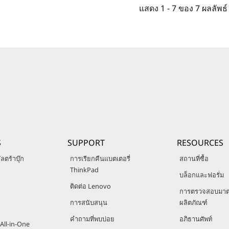
แสดง
1 -
7
ของ
7
ผลลัพธ์
S
SUPPORT
RESOURCES
ลตร้าบุ๊ก
การเรียกคืนแบตเตอรี่
สถานที่ซื้อ
ThinkPad
บล็อกและฟอรั่ม
ติดต่อ Lenovo
การตรวจสอบมา
การสนับสนุน
ผลิตภัณฑ์
คำถามที่พบบ่อย
อภิธานศัพท์
All-in-One