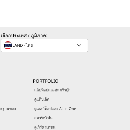
เลือกประเทศ / ภูมิภาค:
PORTFOLIO
แล็ปท็อปและอัลตร้าบุ๊ก
ดูแท็บเล็ต
ตรฐานของ
ดูเดสก์ท็อปและ All-in-One
สมาร์ทโฟน
ดูเวิร์คสเตชัน