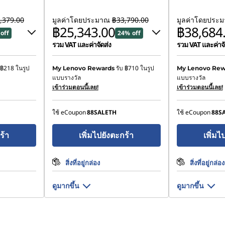
,379.00
มูลค่าโดยประมาณ
฿33,790.00
มูลค่าโดยประ
฿25,343.00
฿38,684
off
24% off
รวม VAT และค่าจัดส่ง
รวม VAT และค่าจั
ประหยัดทันที :
-฿3,379.00
ประหยัดทันที :
-
฿218
ในรูป
รับ
฿710
ในรูป
My Lenovo Rewards
My Lenovo Rew
แบบรางวัล
แบบรางวัล
หรือ
หรือ
เข้าร่วมตอนนี้เลย!
เข้าร่วมตอนนี้เลย!
฿2,595.00
การประหยัด eCoupon :
-฿8,447.00
การประหยัด eCo
ใช้ eCoupon
88SALETH
ใช้ eCoupon
88S
ombined
*Savings cannot be combined
*Savings cann
ร้า
เพิ่มไปยังตะกร้า
เพิ่มไ
สิ่งที่อยู่กล่อง
สิ่งที่อยู่กล่อง
ดูมากขึ้น
ดูมากขึ้น