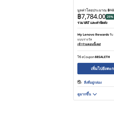
มูลค่าโดยประมาณ
฿10
฿7,784.00
25% 
รวม VAT และค่าจัดส่ง
ประหยัดทันที :
-฿1,037.90
รับ
My Lenovo Rewards
แบบรางวัล
หรือ
เข้าร่วมตอนนี้เลย!
การประหยัด eCoupon :
-
ใช้ eCoupon
88SALETH
*Savings cannot be c
เพิ่มไปยังตะก
สิ่งที่อยู่กล่อง
ดูมากขึ้น