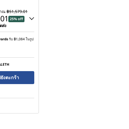
มาณ
฿51,579.01
.01
25% off
ดส่ง
฿5,157.90
รับ
฿1,084
ในรูป
ards
upon :
-฿12,895.00
ALETH
ot be combined
ปยังตะกร้า