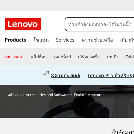
จ
อ
ข้
ภ
Products
โซลูชัน
Services
ความช่วยเหลือ
เกี่ยว
า
ม
า
ไ
เมกะเซลล์
แล็ปท็อป
เดสก์ท็อป
เวิร์คสเตชั่น
เกมมิ่ง
Tabl
ป
พ
ที่
8.8 เมกะเซลล์
|
Lenovo Pro สำหรับธุร
เ
ร
นื้
อ
หน้าแรก
>
Accessories and Software
>
Explore Monitors
ะ
ห
า
ดั
ห
ลั
บ
ก
กำลังมอง