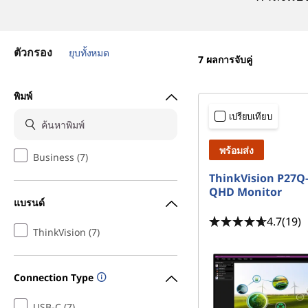
มื
อ
ตัวกรอง
ยุบทั้งหมด
7
ผลการจับคู่
อ
พิมพ์
เปรียบเทียบ
า
พร้อมส่ง
ชี
Business (7)
ThinkVision P27Q-
QHD Monitor
พ
แบรนด์
4.7
(19)
ThinkVision (7)
Connection Type
USB-C (7)