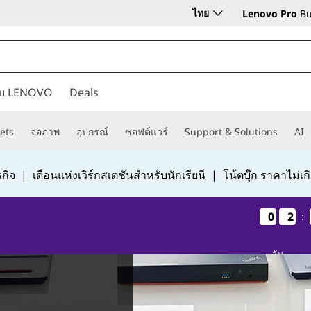
ไทย
Lenovo Pro
Bu
กับ LENOVO
Deals
ets
จอภาพ
อุปกรณ์
ซอฟต์แวร์
Support & Solutions
AI
กิจ
|
เดือนแห่งเวิร์กสเตชันสำหรับนักเรียนี
|
โน้ตบุ๊ก ราคาไม่เ
0
0
0
0
2
2
2
2
:
วัน