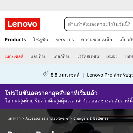
P
o
w
ข้
Products
โซลูชัน
Services
ความช่วยเหลือ
เกี่ยว
า
e
ม
r
ไ
เมกะเซลล์
แล็ปท็อป
เดสก์ท็อป
เวิร์คสเตชั่น
เกมมิ่ง
Tabl
ป
B
ที่
8.8 เมกะเซลล์
|
Lenovo Pro สำหรับธุร
เ
a
นื้
2วัน1ชั่วโมง25นาที9วินาที
โปรโมชันลดราคาสุดสัปดาห์เริ่มแล้ว
n
อ
ห
โอกาสสุดท้าย รีบคว้าดีลสุดคุ้มเวลาจำกัดตลอดช่วงสุดสัปดาห์นี้
k
า
ห
s
หน้าแรก
>
Accessories and Software
>
Chargers & Batteries
ลั
ก