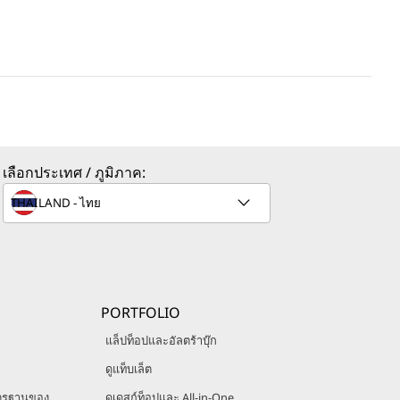
เลือกประเทศ / ภูมิภาค:
PORTFOLIO
แล็ปท็อปและอัลตร้าบุ๊ก
ดูแท็บเล็ต
ตรฐานของ
ดูเดสก์ท็อปและ All-in-One