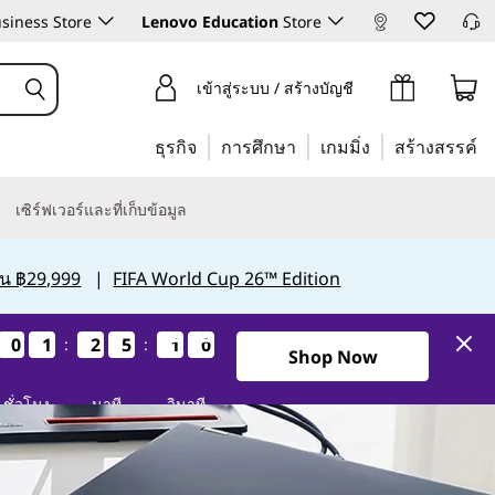
siness Store
Lenovo Education
Store
เข้าสู่ระบบ / สร้างบัญชี
ธุรกิจ
การศึกษา
เกมมิ่ง
สร้างสรรค์
เซิร์ฟเวอร์และที่เก็บข้อมูล
กิน ฿29,999
|
FIFA World Cup 26™ Edition
0
0
0
0
1
1
1
1
2
2
2
2
5
5
5
5
1
0
0
9
1
0
0
9
:
:
Shop Now
ชั่วโมง
นาที
วินาที