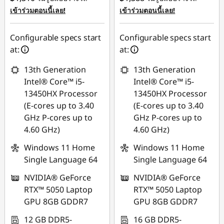
การประหยัด
การประหยัด
เข้าร่วมตอนนี้เลย!
เข้าร่วมตอนนี้เลย!
eCoupon :
-
eCoupon :
-
฿15,674.64
฿11,075.85
Configurable specs start
Configurable specs start
at:
at:
*Savings cannot be
*Savings cannot be
combined
combined
13th Generation
13th Generation
Intel® Core™ i5-
Intel® Core™ i5-
ใช้ eCoupon :
ใช้ eCoupon :
13450HX Processor
13450HX Processor
MIDNIGHT
MIDNIGHT
(E-cores up to 3.40
(E-cores up to 3.40
GHz P-cores up to
GHz P-cores up to
4.60 GHz)
4.60 GHz)
Windows 11 Home
Windows 11 Home
Single Language 64
Single Language 64
NVIDIA® GeForce
NVIDIA® GeForce
RTX™ 5050 Laptop
RTX™ 5050 Laptop
GPU 8GB GDDR7
GPU 8GB GDDR7
12 GB DDR5-
16 GB DDR5-