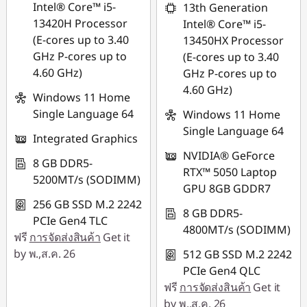
Intel® Core™ i5-
13th Generation
combined
13420H Processor
Intel® Core™ i5-
(E-cores up to 3.40
13450HX Processor
ใช้ eCoupon :
GHz P-cores up to
(E-cores up to 3.40
MIDNIGHT
4.60 GHz)
GHz P-cores up to
4.60 GHz)
Windows 11 Home
Single Language 64
Windows 11 Home
Single Language 64
Integrated Graphics
NVIDIA® GeForce
8 GB DDR5-
RTX™ 5050 Laptop
5200MT/s (SODIMM)
GPU 8GB GDDR7
256 GB SSD M.2 2242
8 GB DDR5-
PCIe Gen4 TLC
4800MT/s (SODIMM)
ฟรี
การจัดส่งสินค้า
Get it
by พ.,ส.ค. 26
512 GB SSD M.2 2242
PCIe Gen4 QLC
ฟรี
การจัดส่งสินค้า
Get it
by พ.,ส.ค. 26