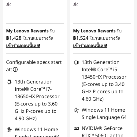
ส่ง
ส่ง
ประหยัดทันที :
-
ประหยัดทันที :
-
฿21,562.89
฿5,640.00
My Lenovo Rewards
รับ
My Lenovo Rewards
รับ
หรือ
ใช้ eCoupon :
฿1,428
฿1,524
ในรูปแบบรางวัล
ในรูปแบบรางวัล
การประหยัด
88SALETH
เข้าร่วมตอนนี้เลย!
เข้าร่วมตอนนี้เลย!
eCoupon :
-
฿21,809.61
Configurable specs start
13th Generation
at:
Intel® Core™ i5-
*Savings cannot be
13450HX Processor
combined
13th Generation
(E-cores up to 3.40
Intel® Core™ i7-
GHz P-cores up to
ใช้ eCoupon :
13650HX Processor
4.60 GHz)
MIDNIGHT
(E-cores up to 3.60
Windows 11 Home
GHz P-cores up to
Single Language 64
4.90 GHz)
NVIDIA® GeForce
Windows 11 Home
RTX™ 5060 Laptop
Single Language 64