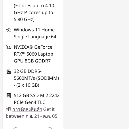
(E-cores up to 4.10
GHz P-cores up to
5.80 GHz)
Windows 11 Home
Single Language 64
NVIDIA® GeForce
RTX™ 5060 Laptop
GPU 8GB GDDR7
32 GB DDR5-
5600MT/s (SODIMM)
- (2 x 16 GB)
512 GB SSD M.2 2242
PCIe Gen4 TLC
ฟรี
การจัดส่งสินค้า
Get it
between ก.ย. 21 - ต.ค. 05