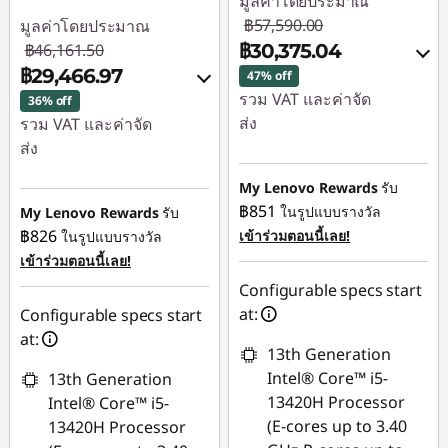
มูลค่าโดยประมาณ
฿57,590.00
มูลค่าโดยประมาณ
o
฿46,161.50
฿30,375.04
n
฿29,466.97
47% off
รวม VAT และค่าจัด
36% off
2
ส่ง
รวม VAT และค่าจัด
ส่ง
0
ประหยัดทันที :
-
฿26,595.06
ประหยัดทันที :
-
My Lenovo Rewards
รับ
อั
฿16,108.91
฿851
ในรูปแบบรางวัล
My Lenovo Rewards
รับ
การประหยัด
฿826
เข้าร่วมตอนนี้เลย!
ในรูปแบบรางวัล
น
eCoupon :
-฿619.90
การประหยัด
เข้าร่วมตอนนี้เลย!
eCoupon :
-฿585.62
Configurable specs start
ดั
ใช้ eCoupon :
at:
Configurable specs start
88SALETH
ใช้ eCoupon :
at:
88SALETH
13th Generation
บ
Intel® Core™ i5-
13th Generation
13420H Processor
Intel® Core™ i5-
แ
(E-cores up to 3.40
13420H Processor