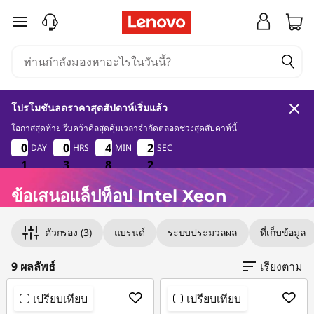
ข้
ข้ามไปที่เนื้อหาหลัก
อ
เ
โปรโมชันลดราคาสุดสัปดาห์เริ่มแล้ว
ส
โอกาสสุดท้าย รีบคว้าดีลสุดคุ้มเวลาจำกัดตลอดช่วงสุดสัปดาห์นี้
1
3
8
2
0
0
0
0
0
0
0
0
4
4
4
4
2
2
2
2
DAY
HRS
MIN
SEC
น
1
1
1
1
3
3
3
8
8
8
1
2
อ
ข้อเสนอแล็ปท็อป Intel Xeon
Original Price 46161.50 THB Discounted Price
Original Price 57590.00 THB Discounted Price
Original Price 42490.00 THB Discounted Price
Original Price 54405.80 THB Discounted Price
Original Price 62403.79 THB Discounted Price
Original Price 60592.03 THB Discounted Price
Original Price 72759.80 THB Discounted Price
Original Price 59992.03 THB Discounted Price
Original Price 94259.80 THB Discounted Price
แ
ตัวกรอง
(3)
แบรนด์
ระบบประมวลผล
ที่เก็บข้อมูล
ล็
9 ผลลัพธ์
เรียงตาม
ป
เปรียบเทียบ
เปรียบเทียบ