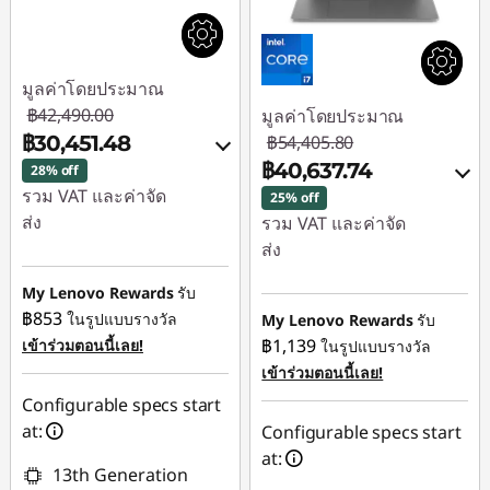
มูลค่าโดยประมาณ
฿42,490.00
มูลค่าโดยประมาณ
฿30,451.48
฿54,405.80
฿40,637.74
28% off
รวม VAT และค่าจัด
25% off
ส่ง
รวม VAT และค่าจัด
ส่ง
ประหยัดทันที :
-
฿11,417.06
ประหยัดทันที :
-
My Lenovo Rewards
รับ
฿13,399.93
฿853
ในรูปแบบรางวัล
My Lenovo Rewards
รับ
การประหยัด
฿1,139
เข้าร่วมตอนนี้เลย!
ในรูปแบบรางวัล
หรือ
eCoupon :
-฿621.46
เข้าร่วมตอนนี้เลย!
การประหยัด
Configurable specs start
eCoupon :
-
ใช้ eCoupon :
at:
Configurable specs start
฿13,768.06
88SALETH
at:
13th Generation
*Savings cannot be