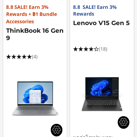
8.8 SALE! Earn 3%
8.8 SALE! Earn 3%
ท็
Rewards
Rewards + ฿1 Bundle
Accessories
Lenovo V15 Gen 5
อ
ThinkBook 16 Gen
9
ป
(18)
I
(4)
n
t
e
l
X
e