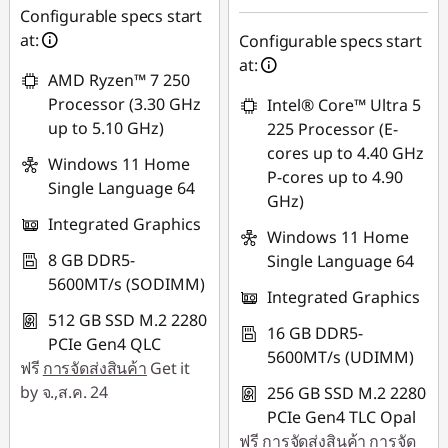
eCoupon :
-฿495.16
Configurable specs start
at:
Configurable specs start
ใช้ eCoupon :
at:
AMD Ryzen™ 7 250
88SALETH
Processor (3.30 GHz
Intel® Core™ Ultra 5
up to 5.10 GHz)
225 Processor (E-
cores up to 4.40 GHz
Windows 11 Home
P-cores up to 4.90
Single Language 64
GHz)
Integrated Graphics
Windows 11 Home
8 GB DDR5-
Single Language 64
5600MT/s (SODIMM)
Integrated Graphics
512 GB SSD M.2 2280
16 GB DDR5-
PCIe Gen4 QLC
5600MT/s (UDIMM)
ฟรี
การจัดส่งสินค้า
Get it
by จ.,ส.ค. 24
256 GB SSD M.2 2280
PCIe Gen4 TLC Opal
ฟรี
การจัดส่งสินค้า
การจัด