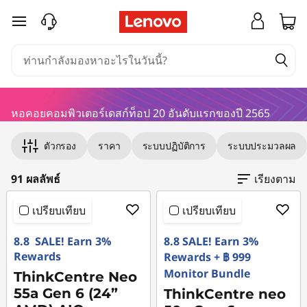
เ
ข้ามไปที่เนื้อหาหลัก
ลื
อ
หอคอยคอมพิวเตอร์เดสก์ท็อป 20 อันดับแรกของปี 2565
ก
Original Price 37690.01 THB Discounted Price 
Original Price 39790.02 THB Discounted Price
Original Price 44090.02 THB Discounted Price
Original Price 41290.02 THB Discounted Price
Original Price 33800.03 THB Discounted Price 
Original Price 41592.03 THB Discounted Price
Original Price 30090.00 THB Discounted Price
Original Price 40090.03 THB Discounted Price
Original Price 45590.02 THB Discounted Price
Original Price 51690.00 THB Discounted Price 
Original Price 43290.02 THB Discounted Price
Original Price 30890.00 THB Discounted Price
Original Price 42090.02 THB Discounted Price
Original Price 38990.02 THB Discounted Price
Original Price 29290.01 THB Discounted Price
Original Price 40590.03 THB Discounted Pric
Original Price 32500.01 THB Discounted Price 
Original Price 52090.02 THB Discounted Price
Original Price 48190.03 THB Discounted Price
Original Price 37990.03 THB Discounted Price
Original Price 48390.01 THB Discounted Price 
Original Price 34390.01 THB Discounted Price
ตัวกรอง
ราคา
ระบบปฏิบัติการ
ระบบประมวลผล
ท
91 ผลลัพธ์
เรียงตาม
า
เปรียบเทียบ
เปรียบเทียบ
ว
8.8 SALE! Earn 3%
8.8 SALE! Earn 3%
เ
Rewards
Rewards + ฿ 999
Monitor Bundle
ThinkCentre Neo
ว
55a Gen 6 (24”
ThinkCentre neo