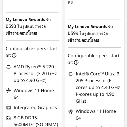
ส่ง
ประหยัดทันที :
-
อ
฿10,104.69
ประหยัดทันที :
-
฿17,990.80
My Lenovo Rewards
รับ
หรือ
ร์
฿593
ในรูปแบบรางวัล
My Lenovo Rewards
รับ
การประหยัด
การประหยัด
฿599
เข้าร่วมตอนนี้เลย!
ในรูปแบบรางวัล
เ
eCoupon :
-
eCoupon :
-฿415.98
เข้าร่วมตอนนี้เลย!
฿16,534.60
Configurable specs start
ด
ใช้ eCoupon :
at:
Configurable specs start
*Savings cannot be
88SALETH
at:
combined
AMD Ryzen™ 5 220
ส
Processor (3.20 GHz
Intel® Core™ Ultra 3
ใช้ eCoupon :
up to 4.90 GHz)
205 Processor (E-
ก์
THINKSPECIALTH
cores up to 4.40 GHz
Windows 11 Home
P-cores up to 4.90
ท็
64
GHz)
Integrated Graphics
Windows 11 Home
อ
8 GB DDR5-
64
5600MT/s (SODIMM)