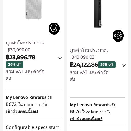
มูลค่าโดยประมาณ
฿30,090.00
มูลค่าโดยประมาณ
฿23,996.78
฿40,090.03
฿24,122.86
20% off
39% off
รวม VAT และค่าจัด
รวม VAT และค่าจัด
ส่ง
ส่ง
ประหยัดทันที :
-
ประหยัดทันที :
-
฿6,093.22
฿15,495.28
My Lenovo Rewards
รับ
฿672
ในรูปแบบรางวัล
My Lenovo Rewards
รับ
ใช้ eCoupon :
การประหยัด
฿676
เข้าร่วมตอนนี้เลย!
ในรูปแบบรางวัล
88SALETH
eCoupon :
-฿471.89
เข้าร่วมตอนนี้เลย!
Configurable specs start