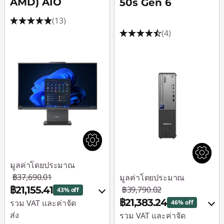
AMD) AIO
50s Gen 6
อ
(13)
(4)
ร์
ค
อ
ม
พิ
มูลค่าโดยประมาณ
ว
฿37,690.01
มูลค่าโดยประมาณ
฿21,155.41
฿39,790.02
เ
43% off
฿21,383.24
รวม VAT และค่าจัด
46% off
ส่ง
รวม VAT และค่าจัด
ต