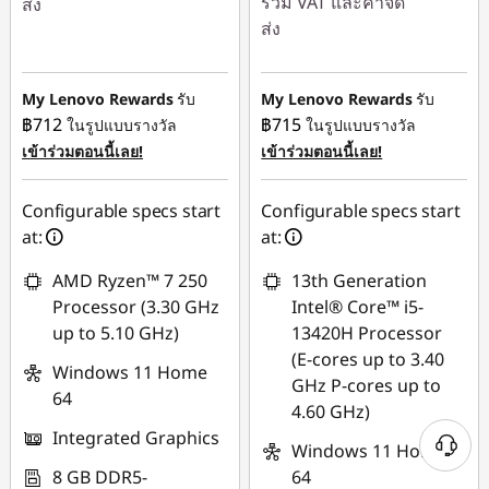
รวม VAT และค่าจัด
ส่ง
ส่ง
ประหยัดทันที :
-
ประหยัดทันที :
-
฿22,273.68
฿11,981.06
My Lenovo Rewards
รับ
My Lenovo Rewards
รับ
การประหยัด
฿712
฿715
ในรูปแบบรางวัล
ในรูปแบบรางวัล
การประหยัด
eCoupon :
-฿498.33
เข้าร่วมตอนนี้เลย!
เข้าร่วมตอนนี้เลย!
eCoupon :
-฿500.18
ใช้ eCoupon :
Configurable specs start
Configurable specs start
ใช้ eCoupon :
88SALETH
at:
at:
88SALETH
AMD Ryzen™ 7 250
13th Generation
Processor (3.30 GHz
Intel® Core™ i5-
up to 5.10 GHz)
13420H Processor
(E-cores up to 3.40
Windows 11 Home
GHz P-cores up to
64
4.60 GHz)
Integrated Graphics
Windows 11 Home
8 GB DDR5-
64