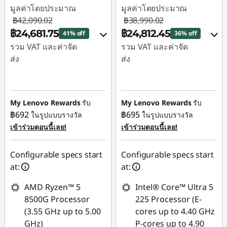
มูลค่าโดยประมาณ
มูลค่าโดยประมาณ
฿42,090.02
฿38,990.02
฿24,681.75
฿24,812.45
41% off
36% off
รวม VAT และค่าจัด
รวม VAT และค่าจัด
ส่ง
ส่ง
ประหยัดทันที :
-
ประหยัดทันที :
-
฿16,924.97
฿13,691.60
My Lenovo Rewards
รับ
My Lenovo Rewards
รับ
การประหยัด
การประหยัด
฿692
฿695
ในรูปแบบรางวัล
ในรูปแบบรางวัล
eCoupon :
-฿483.30
eCoupon :
-฿485.97
เข้าร่วมตอนนี้เลย!
เข้าร่วมตอนนี้เลย!
ใช้ eCoupon :
ใช้ eCoupon :
Configurable specs start
Configurable specs start
88SALETH
88SALETH
at:
at:
AMD Ryzen™ 5
Intel® Core™ Ultra 5
8500G Processor
225 Processor (E-
(3.55 GHz up to 5.00
cores up to 4.40 GHz
GHz)
P-cores up to 4.90