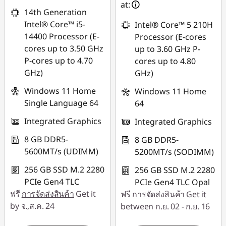
ใช้ eCoupon :
at:
14th Generation
88SALETH
Intel® Core™ i5-
Intel® Core™ 5 210H
14400 Processor (E-
Processor (E-cores
cores up to 3.50 GHz
up to 3.60 GHz P-
P-cores up to 4.70
cores up to 4.80
GHz)
GHz)
Windows 11 Home
Windows 11 Home
Single Language 64
64
Integrated Graphics
Integrated Graphics
8 GB DDR5-
8 GB DDR5-
5600MT/s (UDIMM)
5200MT/s (SODIMM)
256 GB SSD M.2 2280
256 GB SSD M.2 2280
PCIe Gen4 TLC
PCIe Gen4 TLC Opal
ฟรี
การจัดส่งสินค้า
Get it
ฟรี
การจัดส่งสินค้า
Get it
by จ.,ส.ค. 24
between ก.ย. 02 - ก.ย. 16