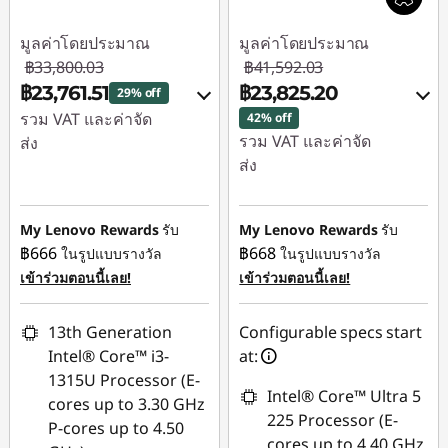
มูลค่าโดยประมาณ
มูลค่าโดยประมาณ
฿33,800.03
฿41,592.03
฿23,761.51
฿23,825.20
29% off
รวม VAT และค่าจัด
42% off
รวม VAT และค่าจัด
ส่ง
ส่ง
ประหยัดทันที :
-
ประหยัดทันที :
-
฿9,574.00
฿17,280.64
My Lenovo Rewards
รับ
My Lenovo Rewards
รับ
การประหยัด
฿666
฿668
ในรูปแบบรางวัล
ในรูปแบบรางวัล
การประหยัด
eCoupon :
-฿464.52
เข้าร่วมตอนนี้เลย!
เข้าร่วมตอนนี้เลย!
eCoupon :
-฿486.19
ใช้ eCoupon :
13th Generation
Configurable specs start
ใช้ eCoupon :
88SALETH
Intel® Core™ i3-
at:
88SALETH
1315U Processor (E-
Intel® Core™ Ultra 5
cores up to 3.30 GHz
225 Processor (E-
P-cores up to 4.50
cores up to 4.40 GHz