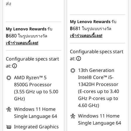
ส่ง
ประหยัดทันที :
-
฿6,579.57
ประหยัดทันที :
-
฿18,556.85
My Lenovo Rewards
รับ
ใช้ eCoupon :
฿681
ในรูปแบบรางวัล
My Lenovo Rewards
รับ
88SALETH
การประหยัด
฿680
เข้าร่วมตอนนี้เลย!
ในรูปแบบรางวัล
eCoupon :
-฿474.66
เข้าร่วมตอนนี้เลย!
Configurable specs start
ใช้ eCoupon :
at:
Configurable specs start
88SALETH
at:
13th Generation
Intel® Core™ i5-
AMD Ryzen™ 5
13420H Processor
8500G Processor
(E-cores up to 3.40
(3.55 GHz up to 5.00
GHz P-cores up to
GHz)
4.60 GHz)
Windows 11 Home
Windows 11 Home
Single Language 64
Single Language 64
Integrated Graphics