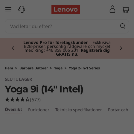
Y
hoppa vidare till huvudinnehållet
o
g
Currently displaying item 2 of 2
a
Lenovo Pro för företagskunder
| Exklusiva
B2B-priser, personlig rådgivare och mycket
mer. Ring: +46 858 006 201.
Registrera dig
GRATIS nu.
9
i
Hem
>
Bärbara Datorer
>
Yoga
>
Yoga 2-in-1 Series
SLUT I LAGER
(
Yoga 9i (14" Intel)
1
(677)
4
Översikt
Funktioner
Tekniska specifikationer
Portar och ko
"