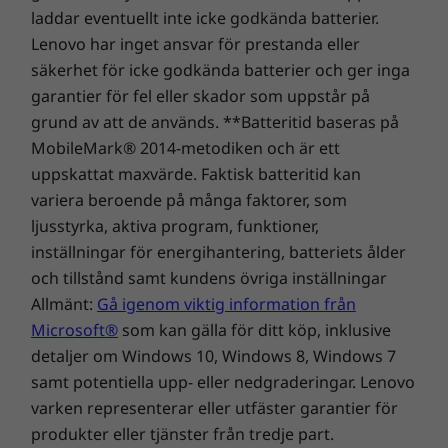
förstklassig prestanda och säkerhet för datorer!
laddar eventuellt inte icke godkända batterier.
har ett handledsstöd i glas från kant till kant
Lenovo har inget ansvar för prestanda eller
med den nya Glass Sense-styrplattan, vilket ger
säkerhet för icke godkända batterier och ger inga
en helt ny upplevelse med 50 % större aktiv yta
garantier för fel eller skador som uppstår på
och haptisk feedback.
grund av att de används. **Batteritid baseras på
MobileMark® 2014-metodiken och är ett
uppskattat maxvärde. Faktisk batteritid kan
variera beroende på många faktorer, som
ljusstyrka, aktiva program, funktioner,
inställningar för energihantering, batteriets ålder
och tillstånd samt kundens övriga inställningar
Allmänt:
Gå igenom viktig information från
Microsoft®
som kan gälla för ditt köp, inklusive
Funktioner med dig i åtanke
detaljer om Windows 10, Windows 8, Windows 7
samt potentiella upp- eller nedgraderingar. Lenovo
Yoga 9i (14”) är fullpackad med funktioner som
varken representerar eller utfäster garantier för
förstärker dess redan imponerande kapacitet.
Med snabb anslutning med Thunderbolt™ 4
produkter eller tjänster från tredje part.