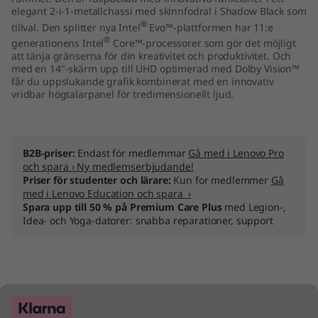
elegant 2-i-1-metallchassi med skinnfodral i Shadow Black som
®
tillval. Den splitter nya Intel
Evo™-plattformen har 11:e
®
generationens Intel
Core™-processorer som gör det möjligt
att tänja gränserna för din kreativitet och produktivitet. Och
med en 14"-skärm upp till UHD optimerad med Dolby Vision™
får du uppslukande grafik kombinerat med en innovativ
vridbar högtalarpanel för tredimensionellt ljud.
B2B-priser:
Endast för medlemmar
Gå med i Lenovo Pro
och spara › Ny medlemserbjudande!
Priser för studenter och lärare:
Kun for medlemmer
Gå
med i Lenovo Education och spara ›
Spara upp till 50 % på Premium Care Plus
med Legion-,
Idea- och Yoga-datorer: snabba reparationer, support