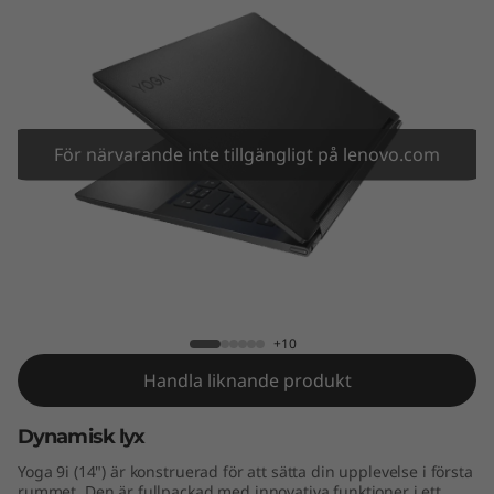
I
n
t
e
För närvarande inte tillgängligt på lenovo.com
l
)
Yoga 9i (14" Intel)
+10
Handla liknande produkt
Dynamisk lyx
Yoga 9i (14") är konstruerad för att sätta din upplevelse i första
rummet. Den är fullpackad med innovativa funktioner i ett