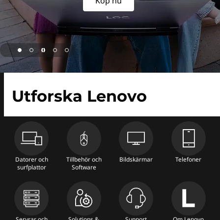
i
Köp nu
g
e
-
O
Utforska Lenovo
ff
i
c
Datorer och
Tillbehör och
Bildskärmar
Telefoner
i
surfplattor
Software
e
l
Servrar och
Solutions &
Support
Om Lenovo