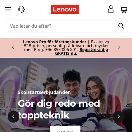
L
hoppa vidare till huvudinnehållet
e
n
o
Lenovo Pro för företagskunder
| Exklusiva
B2B-priser, personlig rådgivare och mycket
mer. Ring: +46 858 006 201.
Registrera dig
Currently displaying item 2 of
GRATIS nu.
v
o
S
v
Skolstartserbjudanden
Gör dig redo med
e
toppteknik
r