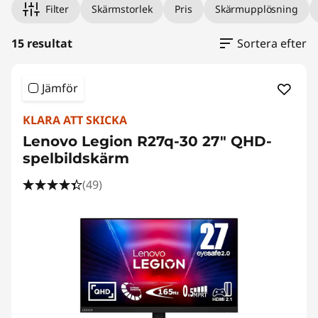
n
Filter
Skärmstorlek
Pris
Skärmupplösning
p
15 resultat
Sortera efter
å
d
Jämför
a
KLARA ATT SKICKA
Lenovo Legion R27q-30 27" QHD-
t
spelbildskärm
o
(49)
r
t
i
l