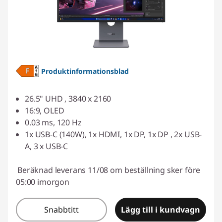
Produktinformationsblad
26.5" UHD , 3840 x 2160
16:9, OLED
0.03 ms, 120 Hz
1x USB-C (140W), 1x HDMI, 1x DP, 1x DP , 2x USB-
A, 3 x USB-C
Beräknad leverans 11/08 om beställning sker före
05:00 imorgon
Snabbtitt
Lägg till i kundvagn