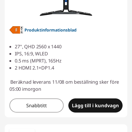
l
b
Produktinformationsblad
e
h
27", QHD 2560 x 1440
IPS, 16:9, WLED
ö
0.5 ms (MPRT), 165Hz
2 HDMI 2.1+DP1.4
r
/
Beräknad leverans 11/08 om beställning sker före
05:00 imorgon
b
Snabbtitt
Lägg till i kundvagn
i
l