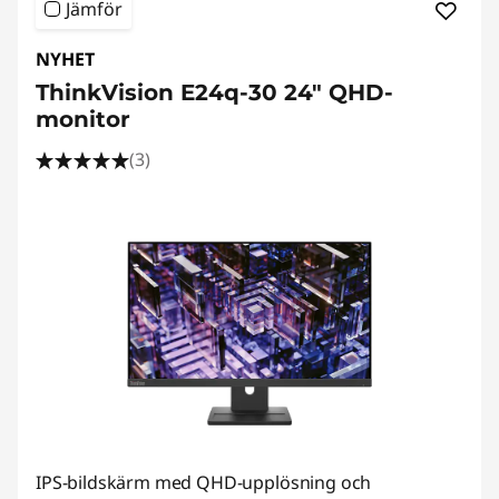
d
Jämför
s
NYHET
ThinkVision E24q-30 24" QHD-
k
monitor
ä
(3)
r
m
a
r
IPS-bildskärm med QHD-upplösning och