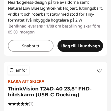
NearEdgeless-design på tre av sidorna samt
Natural Low Blue Light-teknik Höjbart, lutningsbart,
vridbart och roterbart stativ med stöd för Tiny-
formatet Två inbyggda högtalare på 2 W
Beräknad leverans 11/08 om beställning sker före
05:00 imorgon
Snabbtitt
Lägg till i kundvagn
Jämför
KLARA ATT SKICKA
ThinkVision T24D-40 23,8" FHD-
bildskärm (USB-C Docking)
(1)