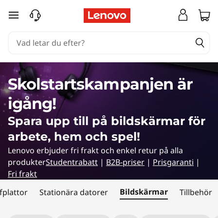
E
hoppa vidare till huvudinnehållet
r
b
j
Skolstartskampanjen är
u
igång!
d
Spara upp till på bildskärmar för
a
arbete, hem och spel!
Lenovo erbjuder fri frakt och enkel retur på alla
n
produkter
Studentrabatt
|
B2B-priser
|
Prisgaranti
|
d
Fri frakt
Bildskärmar
fplattor
Stationära datorer
Tillbehör
e