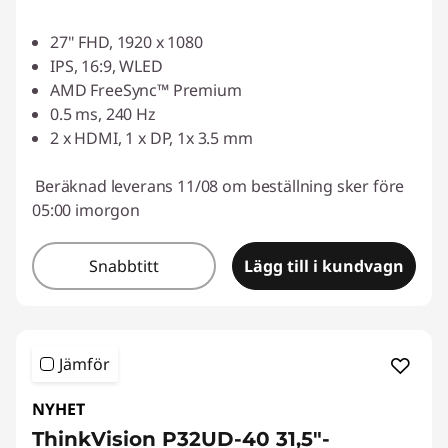
27" FHD, 1920 x 1080
IPS, 16:9, WLED
AMD FreeSync™ Premium
0.5 ms, 240 Hz
2 x HDMI, 1 x DP, 1x 3.5 mm
Beräknad leverans 11/08 om beställning sker före
05:00 imorgon
Snabbtitt
Lägg till i kundvagn
Jämför
NYHET
ThinkVision P32UD-40 31,5"-